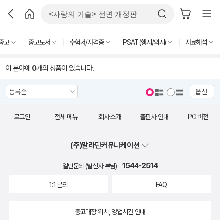
중고
중고도서
수험서/자격증
PSAT (행시/외시)
자료해석
이 분야에
0
개의 상품이 있습니다.
옵션
로그인
전체 메뉴
회사 소개
출판사 안내
PC 버전
(주)알라딘커뮤니케이션
1544-2514
일반문의 (발신자 부담)
1:1 문의
FAQ
중고매장 위치, 영업시간 안내