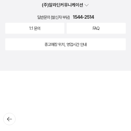
(주)알라딘커뮤니케이션
1544-2514
일반문의 (발신자 부담)
1:1 문의
FAQ
중고매장 위치, 영업시간 안내
뒤로가
기