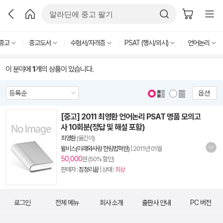
중고
중고도서
수험서/자격증
PSAT (행시/외시)
언어논리
이 분야에
1
개의 상품이 있습니다.
옵션
[중고] 2011 최영환 언어논리 PSAT 명품 모의고
사 10회분(정답 및 해설 포함)
최영환
(옮긴이)
윌비스(미래와사람 한림법학원)
|
2011년 01월
50,000
원 (50% 할인)
판매자 :
짐정리끝
| 상태 :
최상
로그인
전체 메뉴
회사 소개
출판사 안내
PC 버전