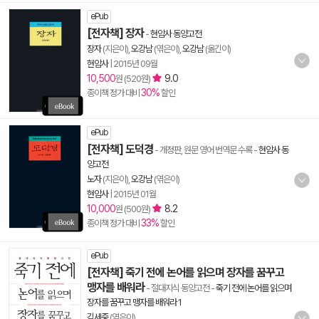
ePub
[전자책] 장자
-
현암사 동양고전
장자
(지은이),
오강남
(엮은이),
오강남
(옮긴이)
현암사
|
2015년 09월
10,500
9.0
원 (520원)
30%
종이책 정가 대비
할인
ePub
[전자책] 도덕경
- 개정판, 원문 영어 번역문 수록
-
현암사 동
양고전
노자
(지은이),
오강남
(엮은이)
현암사
|
2015년 01월
10,000
8.2
원 (500원)
33%
종이책 정가 대비
할인
ePub
[전자책] 죽기 전에 논어를 읽으며 장자를 꿈꾸고
맹자를 배워라
- 절대지식 동양고전
-
죽기 전에 논어를 읽으며
장자를 꿈꾸고 맹자를 배워라 1
김세중
(엮은이)