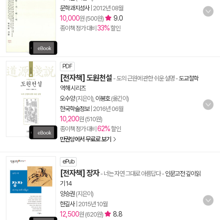
문학과지성사
|
2012년 08월
10,000
9.0
원 (500원)
33%
종이책 정가 대비
할인
PDF
[전자책] 도원천설
- 도의 근원에 관한 쉬운 설명
-
도교철학
역해 시리즈
오수양
(지은이),
이봉호
(옮긴이)
한국학술정보
|
2016년 06월
10,200
원 (510원)
62%
종이책 정가 대비
할인
만권당에서 무료로 보기
ePub
[전자책] 장자
- 너는 자연 그대로 아름답다
-
인문고전 깊이읽
기 14
양승권
(지은이)
한길사
|
2015년 10월
12,500
8.8
원 (620원)