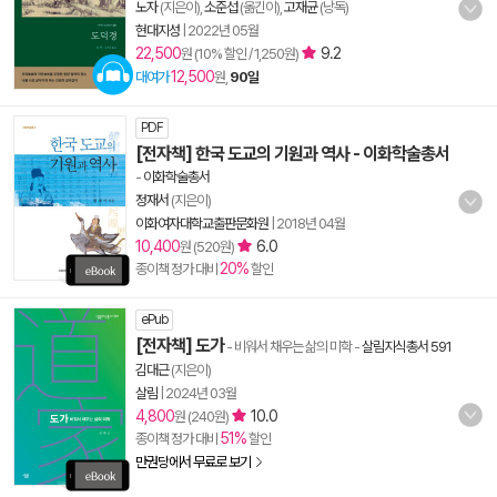
노자
(지은이),
소준섭
(옮긴이),
고재균
(낭독)
현대지성
|
2022년 05월
22,500
9.2
원 (10% 할인 / 1,250원)
12,500
대여가
원,
90일
PDF
[전자책] 한국 도교의 기원과 역사 - 이화학술총서
-
이화학술총서
정재서
(지은이)
이화여자대학교출판문화원
|
2018년 04월
10,400
6.0
원 (520원)
20%
종이책 정가 대비
할인
ePub
[전자책] 도가
- 비워서 채우는 삶의 미학
-
살림지식총서 591
김대근
(지은이)
살림
|
2024년 03월
4,800
10.0
원 (240원)
51%
종이책 정가 대비
할인
만권당에서 무료로 보기