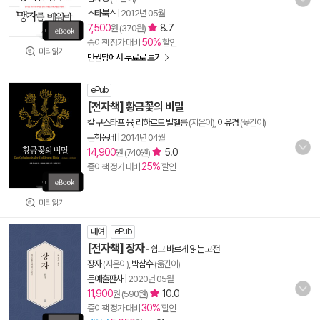
스타북스
|
2012년 05월
7,500
8.7
원 (370원)
50%
종이책 정가 대비
할인
미리읽기
만권당에서 무료로 보기
ePub
[전자책] 황금꽃의 비밀
칼 구스타프 융
,
리하르트 빌헬름
(지은이),
이유경
(옮긴이)
문학동네
|
2014년 04월
14,900
5.0
원 (740원)
25%
종이책 정가 대비
할인
미리읽기
대여
ePub
[전자책] 장자
-
쉽고 바르게 읽는 고전
장자
(지은이),
박삼수
(옮긴이)
문예출판사
|
2020년 05월
11,900
10.0
원 (590원)
30%
종이책 정가 대비
할인