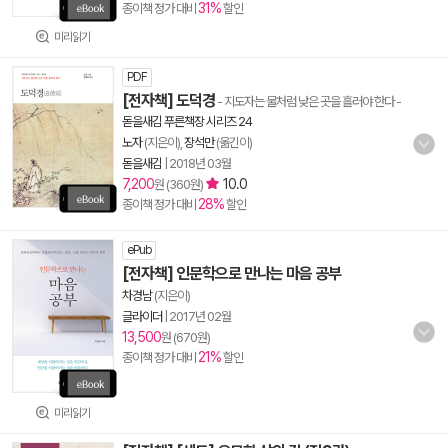
31%
종이책 정가 대비
할인
미리읽기
PDF
[전자책] 도덕경
- 지도자는 물처럼 낮은 곳을 흘러야 한다
-
돋을새김 푸른책장 시리즈 24
노자
(지은이),
장석만
(옮긴이)
돋을새김
|
2018년 03월
7,200
10.0
원 (360원)
28%
종이책 정가 대비
할인
ePub
[전자책] 인문학으로 만나는 마음 공부
차경남
(지은이)
글라이더
|
2017년 02월
13,500
원 (670원)
21%
종이책 정가 대비
할인
미리읽기