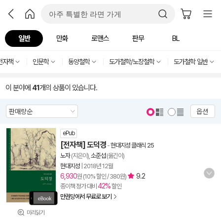
일반
만화
로맨스
판무
BL
전자책
인문학
동양철학
도가철학/노장철학
도가철학 일반
이 분야에
41
개의 상품이 있습니다.
옵션
ePub
[전자책] 도덕경
-
현대지성 클래식 25
노자
(지은이),
소준섭
(옮긴이)
현대지성
|
2018년 12월
6,930
9.2
원 (10% 할인 / 380원)
42%
종이책 정가 대비
할인
만권당에서 무료로 보기
미리읽기