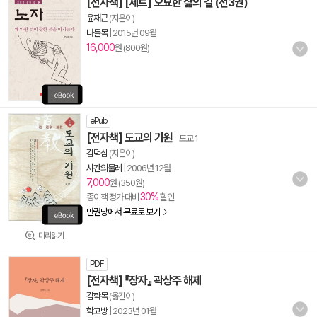
[전자책] [세트] 오묘한 삶의 길 (전3권)
윤재근
(지은이)
나들목
|
2015년 09월
16,000
원 (800원)
ePub
[전자책] 도교의 기원
- 도교 1
김덕삼
(지은이)
시간의물레
|
2006년 12월
7,000
원 (350원)
30%
종이책 정가 대비
할인
만권당에서 무료로 보기
미리읽기
PDF
[전자책] 『장자』 곽상주 해제
김학목
(옮긴이)
학고방
|
2023년 01월