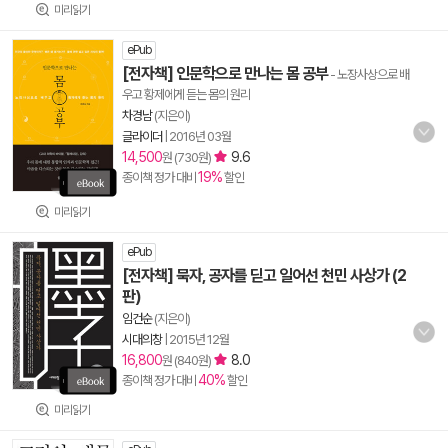
미리읽기
ePub
[전자책] 인문학으로 만나는 몸 공부
- 노장사상으로 배
우고 황제에게 듣는 몸의 원리
차경남
(지은이)
글라이더
|
2016년 03월
14,500
9.6
원 (730원)
19%
종이책 정가 대비
할인
미리읽기
ePub
[전자책] 묵자, 공자를 딛고 일어선 천민 사상가 (2
판)
임건순
(지은이)
시대의창
|
2015년 12월
16,800
8.0
원 (840원)
40%
종이책 정가 대비
할인
미리읽기