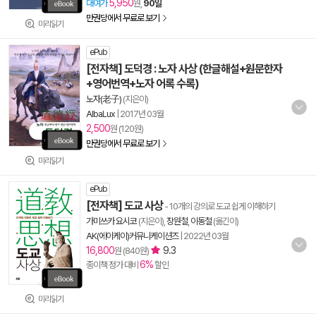
5,950
대여가
원,
90일
만권당에서 무료로 보기
미리읽기
ePub
[전자책] 도덕경 : 노자 사상 (한글해설+원문한자
+영어번역+노자 어록 수록)
노자(老子)
(지은이)
AlbaLux
|
2017년 03월
2,500
원 (120원)
만권당에서 무료로 보기
미리읽기
ePub
[전자책] 도교 사상
- 10개의 강의로 도교 쉽게 이해하기
가미쓰카 요시코
(지은이),
장원철
,
이동철
(옮긴이)
AK(에이케이)커뮤니케이션즈
|
2022년 03월
16,800
9.3
원 (840원)
6%
종이책 정가 대비
할인
미리읽기