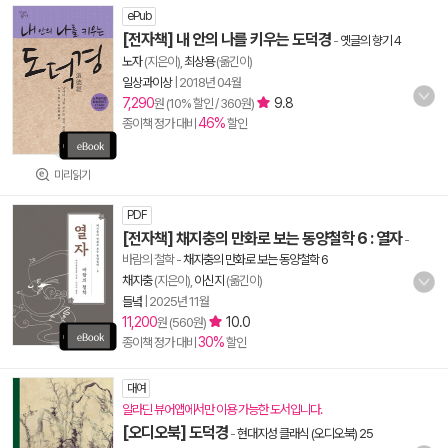
ePub
[전자책] 내 안의 나를 키우는 도덕경
-
옛글의 향기 4
노자
(지은이),
최상용
(옮긴이)
일상과이상
|
2018년 04월
7,290
9.8
원 (10% 할인 / 360원)
46%
종이책 정가 대비
할인
미리읽기
PDF
[전자책] 채지충의 만화로 보는 동양철학 6 : 열자
-
바람의 철학
-
채지충의 만화로 보는 동양철학 6
채지충
(지은이),
이신지
(옮긴이)
들녘
|
2025년 11월
11,200
10.0
원 (560원)
30%
종이책 정가 대비
할인
대여
알라딘 뷰어앱에서만 이용 가능한 도서입니다.
[오디오북] 도덕경
-
현대지성 클래식 (오디오북) 25