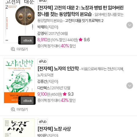
ePub
[전자책] 고전의 대문 2 : 노장과 병법 편 잃어버린
참나를 찾는 동양철학의 본모습
- 잃어버린 참나를 찾는
동양철학의 본모습
-
고전의 대궐 짓기 프로젝트 2
박재희
(지은이)
김영사
|
2017년 08월
8,910
9.6
원 (10% 할인 / 440원)
40%
종이책 정가 대비
할인
미리읽기
ePub
[전자책] 노자의 인간학
- 비움으로써 채우는 천년의 지혜,
노자 도덕경
김종건
(지은이)
다산북스
|
2016년 12월
9,100
9.3
원 (450원)
43%
종이책 정가 대비
할인
미리읽기
ePub
[전자책] 노장 사상
박이문
(지은이)