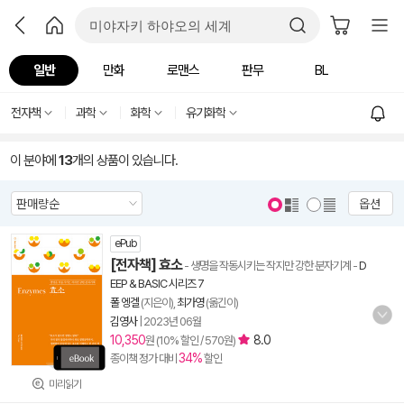
일반
만화
로맨스
판무
BL
전자책
과학
화학
유기화학
이 분야에
13
개의 상품이 있습니다.
옵션
ePub
[전자책] 효소
- 생명을 작동시키는 작지만 강한 분자기계
-
D
EEP & BASIC 시리즈 7
폴 엥겔
(지은이),
최가영
(옮긴이)
김영사
|
2023년 06월
10,350
8.0
원 (10% 할인 / 570원)
34%
종이책 정가 대비
할인
미리읽기