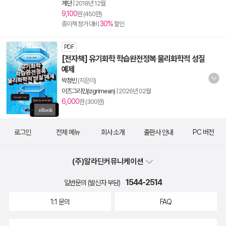
계단
|
2018년 12월
9,100
원 (450원)
30%
종이책 정가 대비
할인
PDF
[전자책] 유기화학 학습완전정복 물리화학적 성질
예제
박정빈
(지은이)
이즈그리민(izgrimean)
|
2026년 02월
6,000
원 (300원)
로그인
전체 메뉴
회사 소개
출판사 안내
PC 버전
(주)알라딘커뮤니케이션
1544-2514
일반문의 (발신자 부담)
1:1 문의
FAQ