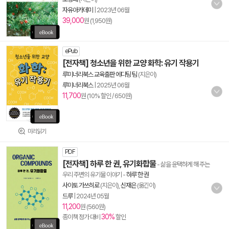
자유아카데미
|
2023년 06월
39,000
원 (1,950원)
ePub
[전자책] 청소년을 위한 교양 화학: 유기 작용기
루미너리북스 교육출판 에디팅 팀
(지은이)
루미너리북스
|
2025년 06월
11,700
원 (10% 할인 / 650원)
미리읽기
PDF
[전자책] 하루 한 권, 유기화합물
- 삶을 윤택하게 해 주는
우리 주변의 유기물 이야기
-
하루 한 권
사이토 가쓰히로
(지은이),
신재은
(옮긴이)
드루
|
2024년 05월
11,200
원 (560원)
30%
종이책 정가 대비
할인