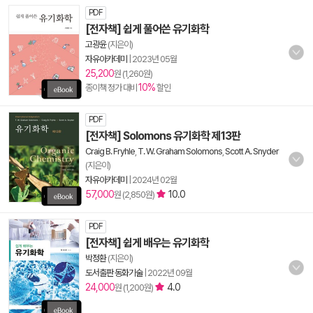
PDF
[전자책] 쉽게 풀어쓴 유기화학
고광윤
(지은이)
자유아카데미
|
2023년 05월
25,200
원 (1,260원)
10%
종이책 정가 대비
할인
PDF
[전자책] Solomons 유기화학 제13판
Craig B. Fryhle
,
T. W. Graham Solomons
,
Scott A. Snyder
(지은이)
자유아카데미
|
2024년 02월
57,000
10.0
원 (2,850원)
PDF
[전자책] 쉽게 배우는 유기화학
박정환
(지은이)
도서출판 동화기술
|
2022년 09월
24,000
4.0
원 (1,200원)