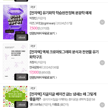
PDF
[전자책] 유기화학 학습완전정복 분광학 예제
박정빈
(지은이)
이즈그리민(izgrimean)
|
2024년 07월
7,500
원 (370원)
만권당에서 무료로 보기
PDF
[전자책] 액체 크로마토그래피 분석과 천연물 유기
화학구조
최창식
(지은이)
한국문화사
|
2024년 06월
17,000
원 (850원)
만권당에서 무료로 보기
PDF
[전자책] 지글지글 베이컨 굽는 냄새는 왜 그렇게
좋을까?
- 음식의 비밀을 이해하는 흥미로운 과학적 질문 58
앤디 브러닝
(지은이),
이충호
(옮긴이)