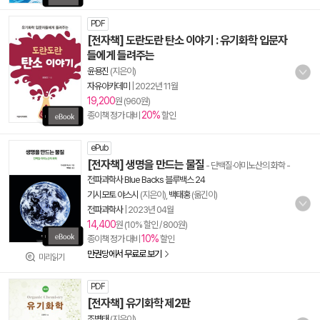
PDF
[전자책] 도란도란 탄소 이야기 : 유기화학 입문자
들에게 들려주는
윤용진
(지은이)
자유아카데미
|
2022년 11월
19,200
원 (960원)
20%
종이책 정가 대비
할인
ePub
[전자책] 생명을 만드는 물질
- 단백질·아미노산의 화학
-
전파과학사 Blue Backs 블루백스 24
기시모토 야스시
(지은이),
백태홍
(옮긴이)
전파과학사
|
2023년 04월
14,400
원 (10% 할인 / 800원)
10%
종이책 정가 대비
할인
만권당에서 무료로 보기
미리읽기
PDF
[전자책] 유기화학 제2판
조병태
(지은이)