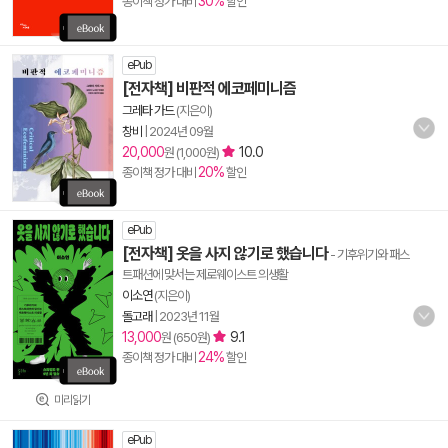
30%
종이책 정가 대비
할인
ePub
[전자책] 비판적 에코페미니즘
그레타 가드
(지은이)
창비
|
2024년 09월
20,000
10.0
원 (1,000원)
20%
종이책 정가 대비
할인
ePub
[전자책] 옷을 사지 않기로 했습니다
- 기후위기와 패스
트패션에 맞서는 제로웨이스트 의생활
이소연
(지은이)
돌고래
|
2023년 11월
13,000
9.1
원 (650원)
24%
종이책 정가 대비
할인
미리읽기
ePub