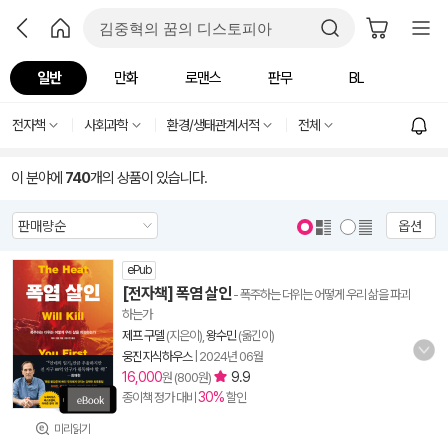
일반
만화
로맨스
판무
BL
전자책
사회과학
환경/생태관계서적
전체
이 분야에
740
개의 상품이 있습니다.
옵션
ePub
[전자책] 폭염 살인
- 폭주하는 더위는 어떻게 우리 삶을 파괴
하는가
제프 구델
(지은이),
왕수민
(옮긴이)
웅진지식하우스
|
2024년 06월
16,000
9.9
원 (800원)
30%
종이책 정가 대비
할인
미리읽기