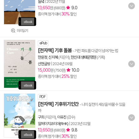
들녘
|
2022년 11월
13,650
9.0
원 (680원)
30%
종이책 정가 대비
할인
미리읽기
ePub
[전자책] 기후 돌봄
- 거친 파도를 다 같이 넘어가는 법
한윤정
,
신지혜
(지은이),
한신대 생태문명원
(기획)
산현글방
|
2024년 09월
15,000
10.0
원 (750원)
25%
종이책 정가 대비
할인
PDF
[전자책] 기후위기인간
- 나의 실천이 세상을 바꿀 수 있을
까
구희
(지은이),
이유진
(감수)
알에이치코리아(RHK)
|
2023년 02월
13,650
9.8
원 (680원)
30%
종이책 정가 대비
할인