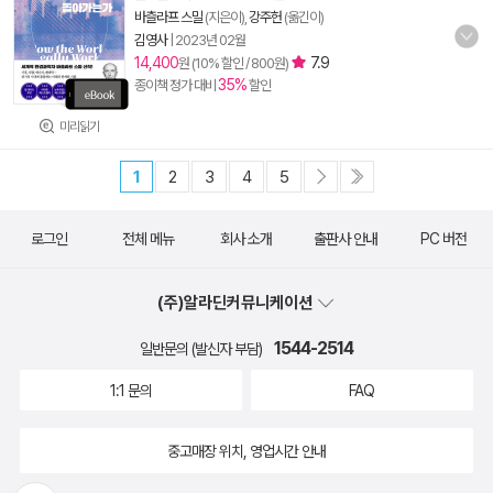
바츨라프 스밀
(지은이),
강주헌
(옮긴이)
김영사
|
2023년 02월
14,400
7.9
원 (10% 할인 / 800원)
35%
종이책 정가 대비
할인
미리읽기
1
2
3
4
5
로그인
전체 메뉴
회사 소개
출판사 안내
PC 버전
(주)알라딘커뮤니케이션
1544-2514
일반문의 (발신자 부담)
1:1 문의
FAQ
중고매장 위치, 영업시간 안내