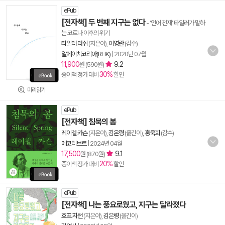
ePub
[전자책] 두 번째 지구는 없다
- ‘언어 천재’ 타일러가 말하
는 코로나 이후의 위기
타일러 라쉬
(지은이),
이영란
(감수)
알에이치코리아(RHK)
|
2020년 07월
11,900
9.2
원 (590원)
30%
종이책 정가 대비
할인
미리읽기
ePub
[전자책] 침묵의 봄
레이첼 카슨
(지은이),
김은령
(옮긴이),
홍욱희
(감수)
에코리브르
|
2024년 04월
17,500
9.1
원 (870원)
20%
종이책 정가 대비
할인
ePub
[전자책] 나는 풍요로웠고, 지구는 달라졌다
호프 자런
(지은이),
김은령
(옮긴이)