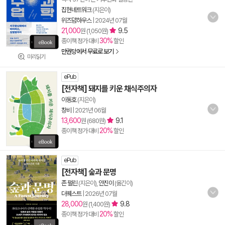
집현네트워크
(지은이)
위즈덤하우스
|
2024년 07월
21,000
9.5
원 (1,050원)
30%
종이책 정가 대비
할인
만권당에서 무료로 보기
미리읽기
ePub
[전자책] 돼지를 키운 채식주의자
이동호
(지은이)
창비
|
2021년 06월
13,600
9.1
원 (680원)
20%
종이책 정가 대비
할인
ePub
[전자책] 숲과 문명
존 펄린
(지은이),
안진이
(옮긴이)
더퀘스트
|
2026년 07월
28,000
9.8
원 (1,400원)
20%
종이책 정가 대비
할인