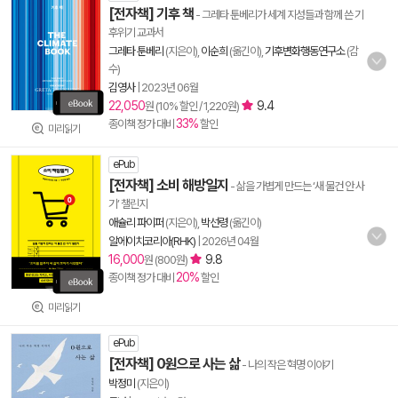
[전자책] 기후 책
- 그레타 툰베리가 세계 지성들과 함께 쓴 기
후위기 교과서
그레타 툰베리
(지은이),
이순희
(옮긴이),
기후변화행동연구소
(감
수)
김영사
|
2023년 06월
22,050
9.4
원 (10% 할인 / 1,220원)
33%
종이책 정가 대비
할인
미리읽기
ePub
[전자책] 소비 해방일지
- 삶을 가볍게 만드는 ‘새 물건 안 사
기’ 챌린지
애슐리 파이퍼
(지은이),
박선령
(옮긴이)
알에이치코리아(RHK)
|
2026년 04월
16,000
9.8
원 (800원)
20%
종이책 정가 대비
할인
미리읽기
ePub
[전자책] 0원으로 사는 삶
- 나의 작은 혁명 이야기
박정미
(지은이)