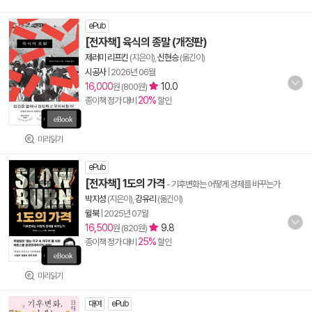
ePub
[전자책] 육식의 종말 (개정판)
제러미 리프킨
(지은이),
신현승
(옮긴이)
시공사
|
2026년 06월
16,000
10.0
원 (800원)
20%
종이책 정가 대비
할인
미리읽기
ePub
[전자책] 1도의 가격
- 기후변화는 어떻게 경제를 바꾸는가
박지성
(지은이),
강유리
(옮긴이)
윌북
|
2025년 07월
16,500
9.8
원 (820원)
25%
종이책 정가 대비
할인
미리읽기
대여
ePub