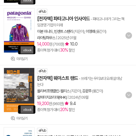
ePub
[전자책] 파타고니아 인사이드
- 파타고니아가 그리는 책
임경영 기업의 미래
이본 쉬나드
,
빈센트 스탠리
(지은이),
이영래
(옮긴이)
라이팅하우스
|
2025년 01월
14,000
10.0
원 (700원)
30%
종이책 정가 대비
할인
미리읽기
ePub
[전자책] 웨이스트 랜드
- 쓰레기는 우리보다 오래 살아남
는다
올리버 프랭클린-월리스
(지은이),
김문주
(옮긴이)
알에이치코리아(RHK)
|
2024년 09월
19,200
9.4
원 (960원)
20%
종이책 정가 대비
할인
미리읽기
ePub