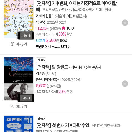
[전자책] 기후변화, 이제는 감정적으로 이야기할
때
- 우리 일상을 바꾸려면 기후변화를 어떻게 말해야 할까
리베카 헌틀리
(지은이),
이민희
(옮긴이)
양철북
|
2022년 02월
11,200
10.0
원 (560원)
30%
종이책 정가 대비
할인
5,600
대여가
원,
90일
미리읽기
만권당에서 무료로 보기
ePub
[전자책] 팀 잉골드
-
커뮤니케이션 이론총서
김기흥
(지은이)
커뮤니케이션북스
|
2025년 07월
9,600
원 (480원)
20%
종이책 정가 대비
할인
미리읽기
ePub
[전자책] 첫 번째 기후과학 수업
- 세계가 인정한 국내 과
학자 37인이 쓴 기후변화 결정판