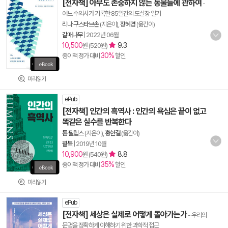
[전자책] 아무도 존중하지 않는 동물들에 관하여
-
어느 수의사가 기록한 85일간의 도살장 일기
리나 구스타브손
(지은이),
장혜경
(옮긴이)
갈매나무
|
2022년 06월
10,500
9.3
원 (520원)
30%
종이책 정가 대비
할인
미리읽기
ePub
[전자책] 인간의 흑역사 : 인간의 욕심은 끝이 없고
똑같은 실수를 반복한다
톰 필립스
(지은이),
홍한결
(옮긴이)
윌북
|
2019년 10월
10,900
8.8
원 (540원)
35%
종이책 정가 대비
할인
미리읽기
ePub
[전자책] 세상은 실제로 어떻게 돌아가는가
- 우리의
문명을 정확하게 이해하기 위한 과학적 접근