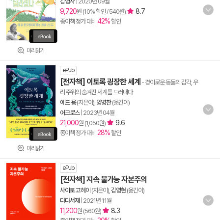
김영사
|
2020년 09월
9,720
8.7
원 (10% 할인 / 540원)
42%
종이책 정가 대비
할인
미리읽기
ePub
[전자책] 이토록 굉장한 세계
- 경이로운 동물의 감각, 우
리 주위의 숨겨진 세계를 드러내다
에드 용
(지은이),
양병찬
(옮긴이)
어크로스
|
2023년 04월
21,000
9.6
원 (1,050원)
28%
종이책 정가 대비
할인
미리읽기
ePub
[전자책] 지속 불가능 자본주의
사이토 고헤이
(지은이),
김영현
(옮긴이)
다다서재
|
2021년 11월
11,200
8.3
원 (560원)