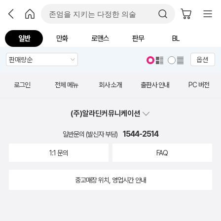
일반
만화
로맨스
판무
BL
옵션
로그인
전체 메뉴
회사 소개
출판사 안내
PC 버전
(주)알라딘커뮤니케이션
1544-2514
일반문의 (발신자 부담)
1:1 문의
FAQ
중고매장 위치, 영업시간 안내