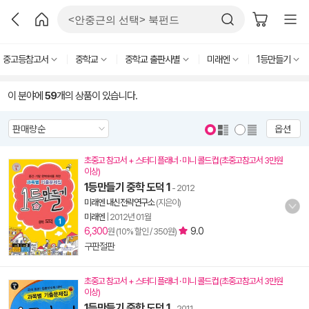
중고등참고서
중학교
중학교 출판사별
미래엔
1등만들기
이 분야에
59
개의 상품이 있습니다.
옵션
초중고 참고서 + 스터디 플래너 · 미니 콜드컵 (초중고참고서 3만원
이상)
1등만들기 중학 도덕 1
- 2012
미래엔 내신전략연구소
(지은이)
미래엔
|
2012년 01월
6,300
9.0
원 (10% 할인 / 350원)
구판절판
초중고 참고서 + 스터디 플래너 · 미니 콜드컵 (초중고참고서 3만원
이상)
1등만들기 중학 도덕 1
- 2011