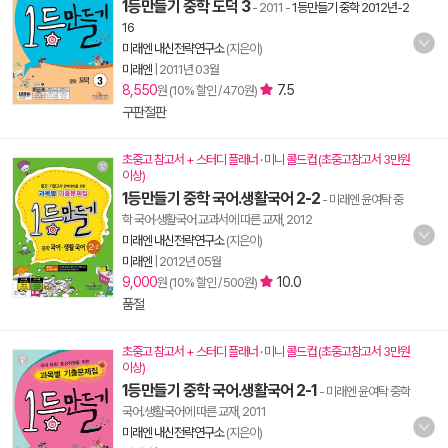
1등만들기 중학 도덕 3
- 2011
-
1등만들기 중학 2012년-2
16
미래엔 내신전략연구소
(지은이)
미래엔
|
2011년 03월
8,550
7.5
원 (10% 할인 / 470원)
구판절판
초중고 참고서 + 스터디 플래너 · 미니 콜드컵 (초중고참고서 3만원
이상)
1등만들기 중학 국어.생활국어 2-2
- 미래엔 윤여탁 중
학 국어·생활국어 교과서에 따른 교재, 2012
미래엔 내신전략연구소
(지은이)
미래엔
|
2012년 05월
9,000
10.0
원 (10% 할인 / 500원)
품절
초중고 참고서 + 스터디 플래너 · 미니 콜드컵 (초중고참고서 3만원
이상)
1등만들기 중학 국어.생활국어 2-1
- 미래엔 윤여탁 중학
국어.생활국어에 따른 교재, 2011
미래엔 내신전략연구소
(지은이)