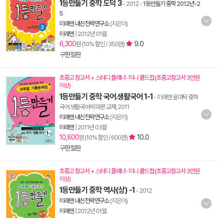
1등만들기 중학 도덕 3
- 2012
-
1등만들기 중학 2012년-2
5
미래엔 내신전략연구소
(지은이)
미래엔
|
2012년 01월
6,300
9.0
원 (10% 할인 / 350원)
구판절판
초중고 참고서 + 스터디 플래너 · 미니 콜드컵 (초중고참고서 3만원
이상)
1등만들기 중학 국어.생활국어 1-1
- 미래엔 윤여탁 중학
국어.생활국어에 따른 교재, 2011
미래엔 내신전략연구소
(지은이)
미래엔
|
2011년 03월
10,800
10.0
원 (10% 할인 / 600원)
구판절판
초중고 참고서 + 스터디 플래너 · 미니 콜드컵 (초중고참고서 3만원
이상)
1등만들기 중학 역사(상) -1
- 2012
미래엔 내신전략연구소
(지은이)
미래엔
|
2012년 01월