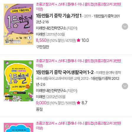
초중고 참고서 + 스터디 플래너 · 미니 콜드컵 (초중고참고서 3만원
이상)
1등만들기 중학 기술.가정 1
- 2011
-
1등만들기 중학 201
2년-2 16
미래엔 내신전략연구소
(지은이)
미래엔
|
2011년 03월
8,550
10.0
원 (10% 할인 / 470원)
구판절판
초중고 참고서 + 스터디 플래너 · 미니 콜드컵 (초중고참고서 3만원
이상)
1등만들기 중학 국어.생활국어 1-2
- 미래엔 윤여탁 중학
국어·생활국어 교과서에 따른 교재, 2012
-
1등만들기 중학 2012
년-2 6
미래엔 내신전략연구소
(지은이)
미래엔
|
2012년 05월
9,000
8.7
원 (10% 할인 / 500원)
품절
초중고 참고서 + 스터디 플래너 · 미니 콜드컵 (초중고참고서 3만원
이상)