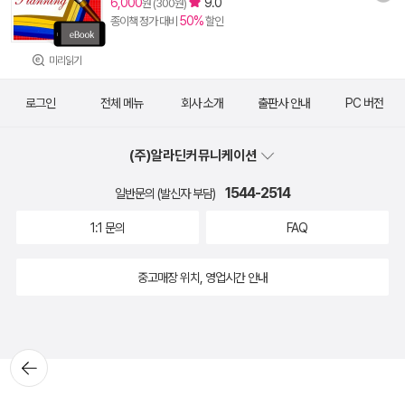
6,000
9.0
원 (300원)
50%
종이책 정가 대비
할인
미리읽기
로그인
전체 메뉴
회사 소개
출판사 안내
PC 버전
(주)알라딘커뮤니케이션
1544-2514
일반문의 (발신자 부담)
1:1 문의
FAQ
중고매장 위치, 영업시간 안내
뒤로가
기