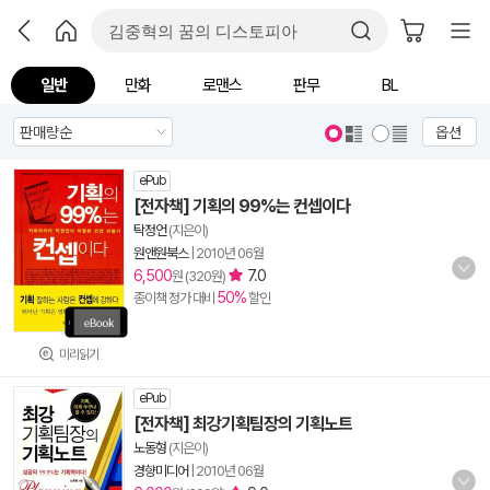
일반
만화
로맨스
판무
BL
옵션
ePub
[전자책] 기획의 99%는 컨셉이다
탁정언
(지은이)
원앤원북스
|
2010년 06월
6,500
7.0
원 (320원)
50%
종이책 정가 대비
할인
미리읽기
ePub
[전자책] 최강기획팀장의 기획노트
노동형
(지은이)
경향미디어
|
2010년 06월