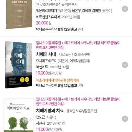
견 및 조기진단 촉진을 위한 백서
일본의료정책기구
(지은이),
남은우
,
김혜경
,
김마현
(옮긴이)
에듀컨텐츠휴피아
|
2021년 06월
20,000
원
택배
로 주문하면
8월 12일 출고
변경
웰니스 여름 리추얼 + 에그 트레이. 사우나 빗 키링. 레트로 물병(이
벤트 도서 2만원 이상)
치매의 시대
- 서로 돕는 사회를 꿈꾸며
요시미즈 타쿠미
(지은이),
이희석
(옮긴이)
북앤에듀
|
2023년 02월
15,000
원 (450원)
책소개페이지에서 분철 선택 가능
택배
로 주문하면
8월 12일 출고
변경
웰니스 여름 리추얼 + 에그 트레이. 사우나 빗 키링. 레트로 물병(이
벤트 도서 2만원 이상)
치매예방과 치료
- 행복한 노후생활을 위한
전도근
(지은이)
서현사
|
2018년 01월
14,000
원 (140원)