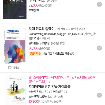
아카데미아
|
2012년 03월
82,000
원 (2,460원)
구판절판
치매 진료의 길잡이
- 1차 진료 의사를 위한 참고서
Gloria Wong
,
Bosco Ma
,
Maggie Lee
,
David Dai
(지은이),
곽
경필
,
김병수
(옮긴이)
군자출판사(수험서)
|
2025년 11월
30,000
원 (900원)
내일 아침 7시
출근전 배송
양탄자배송
변경
미리보기
웰니스 여름 리추얼 + 에그 트레이. 사우나 빗 키링. 레트로 물병(이
벤트 도서 2만원 이상)
치매케어를 위한 약물 가이드북
스와 사유리
(지은이),
이영숙
(옮긴이)
노인연구정보센터
|
2012년 01월
10,800
원 (10% 할인 / 600원)