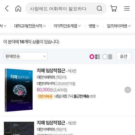
서
대학교재/전문서적
의약학간호계열
병별
알츠하이머병
이 분야에
16
개의 상품이 있습니다.
옵션
치매 임상적접근
- 제3판
대한치매학회
(엮은이)
대한의학서적
|
2020년 11월
80,000
원 (2,400원)
내일 아침 7시
출근전 배송
양탄자배송
변경
치매 임상적접근
- 제2판
대한치매학회
(엮은이)