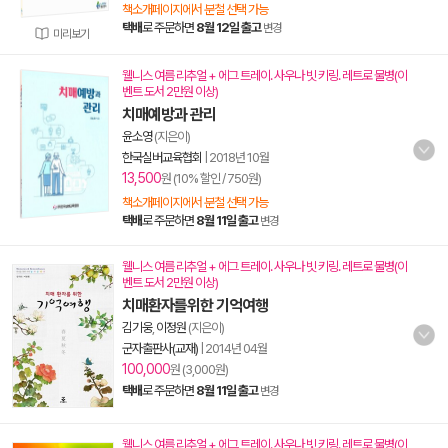
책소개페이지에서 분철 선택 가능
택배
로 주문하면
8월 12일 출고
변경
미리보기
웰니스 여름 리추얼 + 에그 트레이. 사우나 빗 키링. 레트로 물병(이
벤트 도서 2만원 이상)
치매예방과 관리
윤소영
(지은이)
한국실버교육협회
|
2018년 10월
13,500
원 (10% 할인 / 750원)
책소개페이지에서 분철 선택 가능
택배
로 주문하면
8월 11일 출고
변경
웰니스 여름 리추얼 + 에그 트레이. 사우나 빗 키링. 레트로 물병(이
벤트 도서 2만원 이상)
치매환자를위한 기억여행
김기웅
,
이정원
(지은이)
군자출판사(교재)
|
2014년 04월
100,000
원 (3,000원)
택배
로 주문하면
8월 11일 출고
변경
웰니스 여름 리추얼 + 에그 트레이. 사우나 빗 키링. 레트로 물병(이