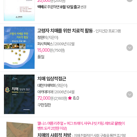
20,000
원 (200원)
택배
로 주문하면
8월 12일 출고
변경
고령자 치매를 위한 치료적 활동
- 인지건강 프로그램
정원미
(지은이)
퍼시픽북스
|
2009년 02월
15,000
원 (750원)
품절
치매 임상적접근
대한치매학회
(엮은이)
아카데미아
|
2006년 04월
72,000
8.0
원 (2,160원)
구판절판
웰니스 여름 리추얼 + 에그 트레이. 사우나 빗 키링. 레트로 물병(이
벤트 도서 2만원 이상)
치매의 사회적 처방
- 치매 친화적인 사회 구축을 통한 조기발