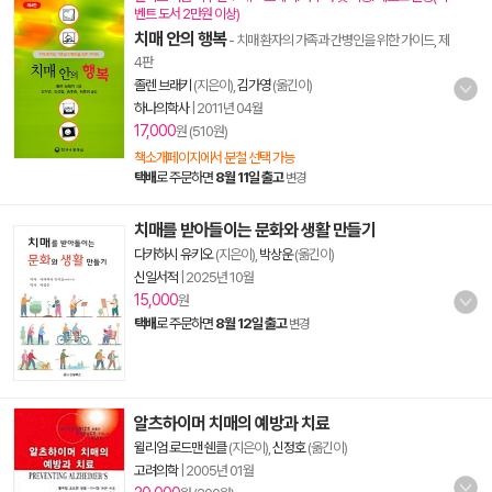
벤트 도서 2만원 이상)
치매 안의 행복
- 치매 환자의 가족과 간병인을 위한 가이드, 제
4판
졸렌 브래키
(지은이),
김가영
(옮긴이)
하나의학사
|
2011년 04월
17,000
원 (510원)
책소개페이지에서 분철 선택 가능
택배
로 주문하면
8월 11일 출고
변경
치매를 받아들이는 문화와 생활 만들기
다카하시 유키오
(지은이),
박상운
(옮긴이)
신일서적
|
2025년 10월
15,000
원
택배
로 주문하면
8월 12일 출고
변경
알츠하이머 치매의 예방과 치료
윌리엄 로드맨 쉔클
(지은이),
신정호
(옮긴이)
고려의학
|
2005년 01월