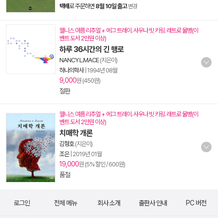
택배
로 주문하면
8월 10일 출고
변경
웰니스 여름 리추얼 + 에그 트레이. 사우나 빗 키링. 레트로 물병(이
벤트 도서 2만원 이상)
하루 36시간의 긴 행로
NANCY L.MACE
(지은이)
하나의학사
|
1994년 08월
9,000
원 (450원)
절판
웰니스 여름 리추얼 + 에그 트레이. 사우나 빗 키링. 레트로 물병(이
벤트 도서 2만원 이상)
치매학 개론
김형호
(지은이)
조은
|
2019년 01월
19,000
원 (5% 할인 / 600원)
품절
로그인
전체 메뉴
회사 소개
출판사 안내
PC 버전