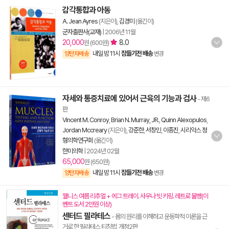
감각통합과 아동
A. Jean Ayres
(지은이),
김경미
(옮긴이)
군자출판사(교재)
|
2006년 11월
20,000
8.0
원 (600원)
내일 밤 11시
잠들기전 배송
양탄자배송
변경
자세와 통증치료에 있어서 근육의 기능과 검사
- 제6
판
Vincent M. Conroy
,
Brian N. Murray, JR.
,
Quinn Alexopulos
,
Jordan Mccreary
(지은이),
강준한
,
서창민
,
이종진
,
시리악스 정
형의학연구회
(옮긴이)
한미의학
|
2024년 02월
65,000
원 (650원)
내일 밤 11시
잠들기전 배송
양탄자배송
변경
웰니스 여름 리추얼 + 에그 트레이. 사우나 빗 키링. 레트로 물병(이
벤트 도서 2만원 이상)
센터드 필라테스
- 몸의 원리를 이해하고 운동학적 이론을 근
거로 한 필라테스 티칭법, 개정2판