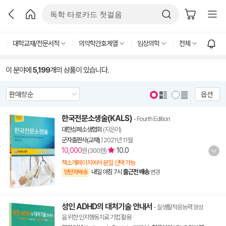
대학교재/전문서적
의약학간호계열
임상의학
전체
이 분야에
5,199
개의 상품이 있습니다.
옵션
한국전문소생술(KALS)
- Fourth Edition
대한심폐소생협회
(지은이)
군자출판사(교재)
|
2021년 11월
10,000
10.0
원 (300원)
책소개페이지에서 분철 선택 가능
내일 아침 7시
출근전 배송
양탄자배송
변경
성인 ADHD의 대처기술 안내서
- 실생활적응능력 향상
을 위한 인지행동치료 기법 활용