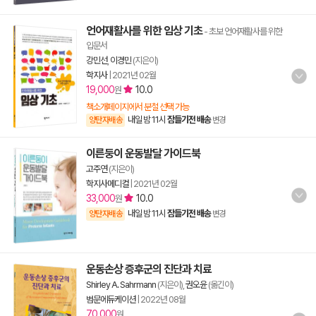
언어재활사를 위한 임상 기초
- 초보 언어재활사를 위한
입문서
강민선
,
이경민
(지은이)
학지사
|
2021년 02월
19,000
10.0
원
책소개페이지에서 분철 선택 가능
내일 밤 11시
잠들기전 배송
양탄자배송
변경
이른둥이 운동발달 가이드북
고주연
(지은이)
학지사메디컬
|
2021년 02월
33,000
10.0
원
내일 밤 11시
잠들기전 배송
양탄자배송
변경
운동손상 증후군의 진단과 치료
Shirley A. Sahrmann
(지은이),
권오윤
(옮긴이)
범문에듀케이션
|
2022년 08월
70,000
원