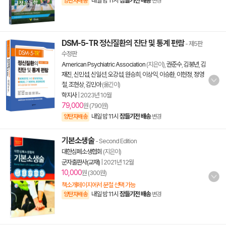
내일 밤 11시
잠들기전 배송
양탄자배송
변경
DSM-5-TR 정신질환의 진단 및 통계 편람
- 제5판
수정판
American Psychiatric Association
(지은이),
권준수
,
김붕년
,
김
재진
,
신민섭
,
신일선
,
오강섭
,
원승희
,
이상익
,
이승환
,
이헌정
,
정영
철
,
조현상
,
김민아
(옮긴이)
학지사
|
2023년 10월
79,000
원 (790원)
내일 밤 11시
잠들기전 배송
양탄자배송
변경
기본소생술
- Second Edition
대한심폐소생협회
(지은이)
군자출판사(교재)
|
2021년 12월
10,000
원 (300원)
책소개페이지에서 분철 선택 가능
내일 밤 11시
잠들기전 배송
양탄자배송
변경