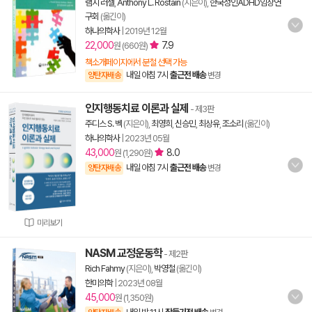
램지 러셀
,
Anthony L. Rostain
(지은이),
한국성인ADHD임상연
구회
(옮긴이)
하나의학사
|
2019년 12월
22,000
7.9
원 (660원)
책소개페이지에서 분철 선택 가능
내일 아침 7시
출근전 배송
양탄자배송
변경
인지행동치료 이론과 실제
- 제3판
주디스 S. 벡
(지은이),
최영희
,
신승민
,
최상유
,
조소리
(옮긴이)
하나의학사
|
2023년 05월
43,000
8.0
원 (1,290원)
내일 아침 7시
출근전 배송
양탄자배송
변경
미리보기
NASM 교정운동학
- 제2판
Rich Fahmy
(지은이),
박영철
(옮긴이)
한미의학
|
2023년 08월
45,000
원 (1,350원)