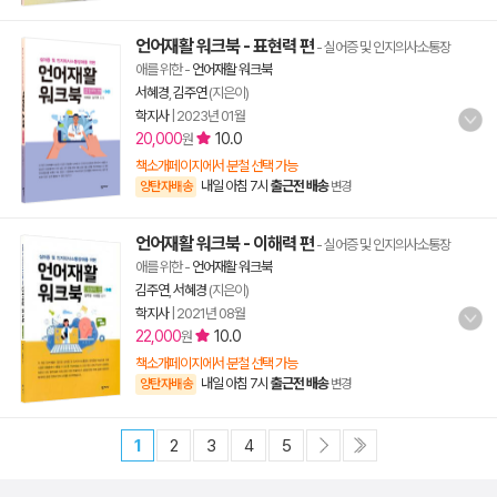
언어재활 워크북 - 표현력 편
- 실어증 및 인지의사소통장
애를 위한
-
언어재활 워크북
서혜경
,
김주연
(지은이)
학지사
|
2023년 01월
20,000
10.0
원
책소개페이지에서 분철 선택 가능
내일 아침 7시
출근전 배송
양탄자배송
변경
언어재활 워크북 - 이해력 편
- 실어증 및 인지의사소통장
애를 위한
-
언어재활 워크북
김주연
,
서혜경
(지은이)
학지사
|
2021년 08월
22,000
10.0
원
책소개페이지에서 분철 선택 가능
내일 아침 7시
출근전 배송
양탄자배송
변경
1
2
3
4
5