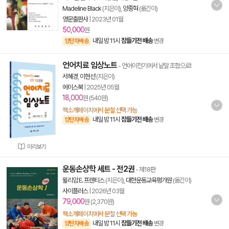
Madeline Black
(지은이),
양종혁
(옮긴이)
영문출판사
|
2023년 01월
50,000
원
내일 밤 11시
잠들기전 배송
양탄자배송
변경
언어치료 임상노트
- 언어이전기에서 낱말 조합으로!
서혜경
,
이현선
(지은이)
에이스북
|
2025년 05월
18,000
원 (540원)
책소개페이지에서 분철 선택 가능
내일 밤 11시
잠들기전 배송
양탄자배송
변경
미리보기
운동손상학 세트 - 전2권
- 제18판
윌리암 E. 프렌티스
(지은이),
대한운동교육평가원
(옮긴이)
사이플러스
|
2026년 03월
79,000
원 (2,370원)
책소개페이지에서 분철 선택 가능
내일 밤 11시
잠들기전 배송
양탄자배송
변경