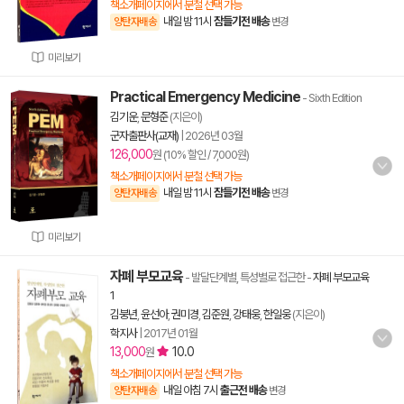
책소개페이지에서 분철 선택 가능
내일 밤 11시
잠들기전 배송
양탄자배송
변경
미리보기
Practical Emergency Medicine
- Sixth Edition
김기운
,
문형준
(지은이)
군자출판사(교재)
|
2026년 03월
126,000
원 (10% 할인 / 7,000원)
책소개페이지에서 분철 선택 가능
내일 밤 11시
잠들기전 배송
양탄자배송
변경
미리보기
자폐 부모교육
- 발달단계별, 특성별로 접근한
-
자폐 부모교육
1
김붕년
,
윤선아
,
권미경
,
김준원
,
강태웅
,
한일웅
(지은이)
학지사
|
2017년 01월
13,000
10.0
원
책소개페이지에서 분철 선택 가능
내일 아침 7시
출근전 배송
양탄자배송
변경