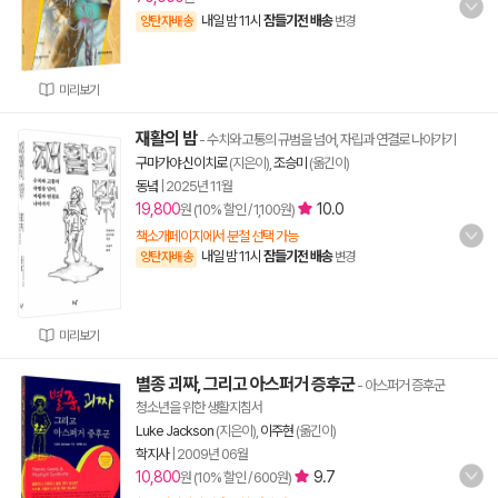
내일 밤 11시
잠들기전 배송
양탄자배송
변경
미리보기
재활의 밤
- 수치와 고통의 규범을 넘어, 자립과 연결로 나아가기
구마가야 신이치로
(지은이),
조승미
(옮긴이)
동녘
|
2025년 11월
19,800
10.0
원 (10% 할인 / 1,100원)
책소개페이지에서 분철 선택 가능
내일 밤 11시
잠들기전 배송
양탄자배송
변경
미리보기
별종 괴짜, 그리고 아스퍼거 증후군
- 아스퍼거 증후군
청소년을 위한 생활지침서
Luke Jackson
(지은이),
이주현
(옮긴이)
학지사
|
2009년 06월
10,800
9.7
원 (10% 할인 / 600원)