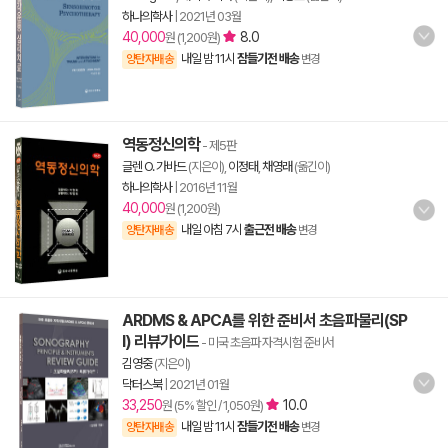
하나의학사
|
2021년 03월
40,000
8.0
원 (1,200원)
내일 밤 11시
잠들기전 배송
양탄자배송
변경
역동정신의학
- 제5판
글렌 O. 가바드
(지은이),
이정태
,
채영래
(옮긴이)
하나의학사
|
2016년 11월
40,000
원 (1,200원)
내일 아침 7시
출근전 배송
양탄자배송
변경
ARDMS & APCA를 위한 준비서 초음파물리(SP
I) 리뷰가이드
- 미국 초음파 자격시험 준비서
김영중
(지은이)
닥터스북
|
2021년 01월
33,250
10.0
원 (5% 할인 / 1,050원)
내일 밤 11시
잠들기전 배송
양탄자배송
변경