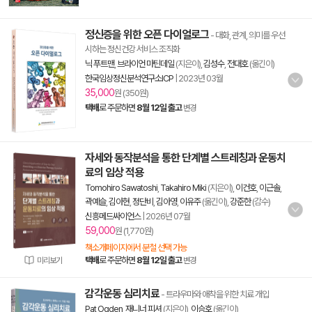
정신증을 위한 오픈 다이얼로그
- 대화, 관계, 의미를 우선
시하는 정신건강 서비스 조직화
닉 푸트맨
,
브라이언 마틴데일
(지은이),
김성수
,
전대호
(옮긴이)
한국임상정신분석연구소ICP
|
2023년 03월
35,000
원 (350원)
택배
로 주문하면
8월 12일 출고
변경
자세와 동작분석을 통한 단계별 스트레칭과 운동치
료의 임상 적용
Tomohiro Sawatoshi
,
Takahiro Miki
(지은이),
이건호
,
이근솔
,
곽예슬
,
김아현
,
정단비
,
김아영
,
이유주
(옮긴이),
강준한
(감수)
신흥메드싸이언스
|
2026년 07월
59,000
원 (1,770원)
책소개페이지에서 분철 선택 가능
택배
로 주문하면
8월 12일 출고
미리보기
변경
감각운동 심리치료
- 트라우마와 애착을 위한 치료 개입
Pat Ogden
,
재니너 피셔
(지은이),
이승호
(옮긴이)