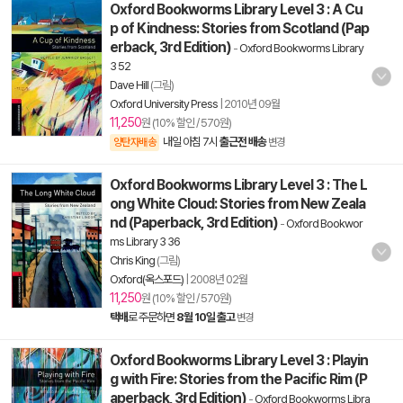
Oxford Bookworms Library Level 3 : A Cu
p of Kindness: Stories from Scotland (Pap
erback, 3rd Edition)
-
Oxford Bookworms Library
3 52
Dave Hill
(그림)
Oxford University Press
|
2010년 09월
11,250
원 (10% 할인 / 570원)
내일 아침 7시
출근전 배송
양탄자배송
변경
Oxford Bookworms Library Level 3 : The L
ong White Cloud: Stories from New Zeala
nd (Paperback, 3rd Edition)
-
Oxford Bookwor
ms Library 3 36
Chris King
(그림)
Oxford(옥스포드)
|
2008년 02월
11,250
원 (10% 할인 / 570원)
택배
로 주문하면
8월 10일 출고
변경
Oxford Bookworms Library Level 3 : Playin
g with Fire: Stories from the Pacific Rim (P
aperback, 3rd Edition)
-
Oxford Bookworms Libra