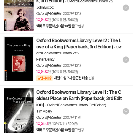
k, 3rd Edition)
-
Oxford Bookworms Library 2 2
John Escott
Oxford(옥스포드)
|
2007년 12월
10,800
원 (10% 할인 / 540원)
택배
로 주문하면
8월 10일 출고
변경
Oxford Bookworms Library Level 2 : The L
ove of a King (Paperback, 3rd Edition)
-
Oxf
ord Bookworms Library 2 52
Peter Dainty
Oxford(옥스포드)
|
2007년 12월
10,800
원 (10% 할인 / 540원)
내일 아침 7시
출근전 배송
양탄자배송
변경
Oxford Bookworms Library Level 1 : The C
oldest Place on Earth (Paperback, 3rd Edit
ion)
-
Oxford Bookworms Library (3rd Edition)
Tim Vicary
Oxford(옥스포드)
|
2007년 11월
10,350
원 (10% 할인 / 520원)
택배
로 주문하면
8월 10일 출고
변경