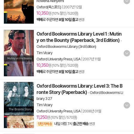
Rowena Akinyemi
Oxford(옥스포드)
|
2007년 12월
10,350
원 (10% 할인 / 520원)
택배
로 주문하면
8월 10일 출고
변경
Oxford Bookworms Library Level 1 : Mutin
y on the Bounty (Paperback, 3rd Edition)
-
Oxford Bookworms Library (3rd Edition)
Tim Vicary
Oxford University Press, USA
|
2007년 11월
10,350
원 (10% 할인 / 520원)
택배
로 주문하면
8월 10일 출고
변경
Oxford Bookworms Library: Level 3: The B
ronte Story (Paperback)
-
Oxford Bookworms Li
brary 3 27
Tim Vicary
Oxford University Press, USA
|
2008년 01월
11,250
원 (10% 할인 / 570원)
내일 아침 7시
출근전 배송
양탄자배송
변경