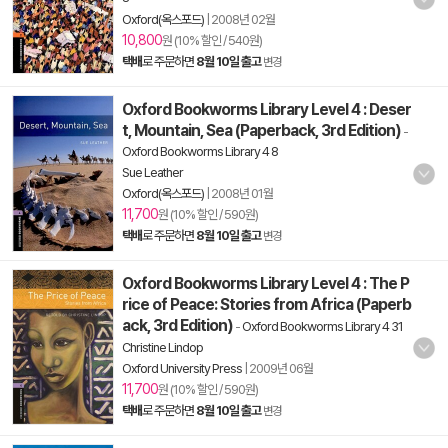
Oxford(옥스포드)
|
2008년 02월
10,800
원 (10% 할인 / 540원)
택배
로 주문하면
8월 10일 출고
변경
Oxford Bookworms Library Level 4 : Deser
t, Mountain, Sea (Paperback, 3rd Edition)
-
Oxford Bookworms Library 4 8
Sue Leather
Oxford(옥스포드)
|
2008년 01월
11,700
원 (10% 할인 / 590원)
택배
로 주문하면
8월 10일 출고
변경
Oxford Bookworms Library Level 4 : The P
rice of Peace: Stories from Africa (Paperb
ack, 3rd Edition)
-
Oxford Bookworms Library 4 31
Christine Lindop
Oxford University Press
|
2009년 06월
11,700
원 (10% 할인 / 590원)
택배
로 주문하면
8월 10일 출고
변경