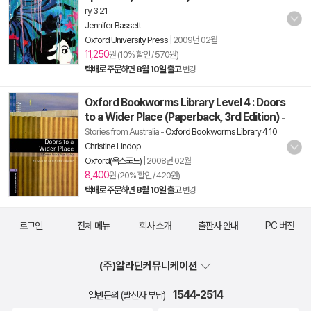
ry 3 21
Jennifer Bassett
Oxford University Press
|
2009년 02월
11,250
원 (10% 할인 / 570원)
택배
로 주문하면
8월 10일 출고
변경
Oxford Bookworms Library Level 4 : Doors
to a Wider Place (Paperback, 3rd Edition)
-
Stories from Australia
-
Oxford Bookworms Library 4 10
Christine Lindop
Oxford(옥스포드)
|
2008년 02월
8,400
원 (20% 할인 / 420원)
택배
로 주문하면
8월 10일 출고
변경
로그인
전체 메뉴
회사 소개
출판사 안내
PC 버전
(주)알라딘커뮤니케이션
1544-2514
일반문의 (발신자 부담)