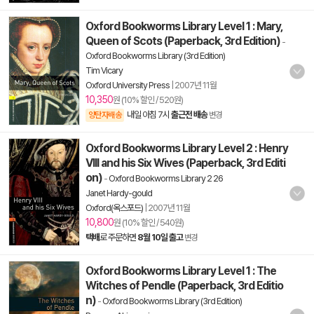
Oxford Bookworms Library Level 1 : Mary,
Queen of Scots (Paperback, 3rd Edition)
-
Oxford Bookworms Library (3rd Edition)
Tim Vicary
Oxford University Press
|
2007년 11월
10,350
원 (10% 할인 / 520원)
내일 아침 7시
출근전 배송
양탄자배송
변경
Oxford Bookworms Library Level 2 : Henry
VIII and his Six Wives (Paperback, 3rd Editi
on)
-
Oxford Bookworms Library 2 26
Janet Hardy-gould
Oxford(옥스포드)
|
2007년 11월
10,800
원 (10% 할인 / 540원)
택배
로 주문하면
8월 10일 출고
변경
Oxford Bookworms Library Level 1 : The
Witches of Pendle (Paperback, 3rd Editio
n)
-
Oxford Bookworms Library (3rd Edition)