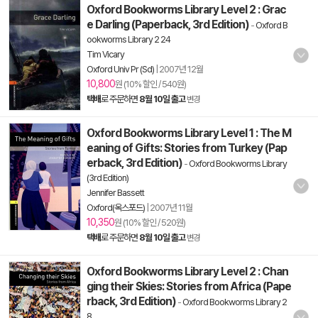
Oxford Bookworms Library Level 2 : Grac
e Darling (Paperback, 3rd Edition)
-
Oxford B
ookworms Library 2 24
Tim Vicary
Oxford Univ Pr (Sd)
|
2007년 12월
10,800
원 (10% 할인 / 540원)
택배
로 주문하면
8월 10일 출고
변경
Oxford Bookworms Library Level 1 : The M
eaning of Gifts: Stories from Turkey (Pap
erback, 3rd Edition)
-
Oxford Bookworms Library
(3rd Edition)
Jennifer Bassett
Oxford(옥스포드)
|
2007년 11월
10,350
원 (10% 할인 / 520원)
택배
로 주문하면
8월 10일 출고
변경
Oxford Bookworms Library Level 2 : Chan
ging their Skies: Stories from Africa (Pape
rback, 3rd Edition)
-
Oxford Bookworms Library 2
8