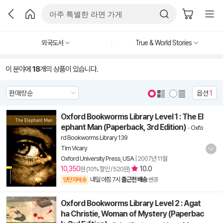
외국도서
True & World Stories
이 분야에
18
개의 상품이 있습니다.
옵션
1
Oxford Bookworms Library Level 1 : The El
ephant Man (Paperback, 3rd Edition)
-
Oxfo
rd Bookworms Library 139
Tim Vicary
Oxford University Press, USA
|
2007년 11월
10,350
10.0
원 (10% 할인 / 520원)
내일 아침 7시
출근전 배송
양탄자배송
변경
Oxford Bookworms Library Level 2 : Agat
ha Christie, Woman of Mystery (Paperbac