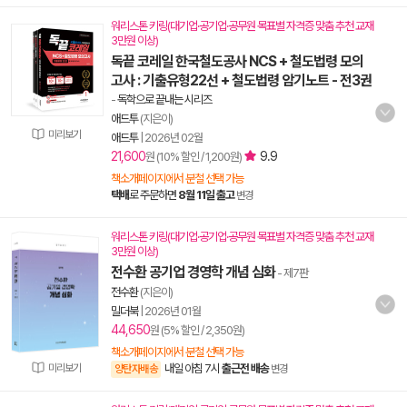
워리스톤 키링(대기업·공기업·공무원 목표별 자격증 맞춤 추천 교재
3만원 이상)
독끝 코레일 한국철도공사 NCS + 철도법령 모의
고사 : 기출유형22선 + 철도법령 암기노트 - 전3권
-
독학으로 끝내는 시리즈
애드투
(지은이)
미리보기
애드투
|
2026년 02월
21,600
9.9
원 (10% 할인 / 1,200원)
책소개페이지에서 분철 선택 가능
택배
로 주문하면
8월 11일 출고
변경
워리스톤 키링(대기업·공기업·공무원 목표별 자격증 맞춤 추천 교재
3만원 이상)
전수환 공기업 경영학 개념 심화
- 제7판
전수환
(지은이)
밀더북
|
2026년 01월
44,650
원 (5% 할인 / 2,350원)
책소개페이지에서 분철 선택 가능
미리보기
내일 아침 7시
출근전 배송
양탄자배송
변경