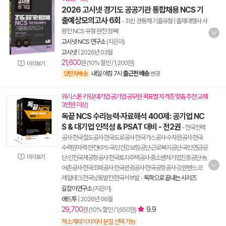
2026 고시넷 경기도 공공기관 통합채용 NCS 기
출예상모의고사 6회
- 최신 경통채 기출유형 | 출제대행사 사
람인 NCS 유형 완전 정복!
고시넷 NCS 연구소
(지은이)
고시넷
|
2026년 03월
21,600
원 (10% 할인 / 1,200원)
미리보기
내일 아침 7시
출근전 배송
양탄자배송
변경
워리스톤 키링(대기업·공기업·공무원 목표별 자격증 맞춤 추천 교재
3만원 이상)
독끝 NCS 수리능력·자료해석 400제: 공기업 NC
S & 대기업 인적성 & PSAT 대비 - 전2권
- 한국전력
공사·한국철도공사·한국도로공사·한국가스공사·수자원공사·한국
수력원자력·한전KPS·국민건강보험공단·근로복지공단·국민연금공
미리보기
단·인천국제공항공사·한국토지주택공사·중소벤처기업진흥공단·농
어촌공사·한국조폐공사·한국관광공사·한국공항공사·강원랜드·코
레일테크·한국남동발전·한국서부발
-
독학으로 끝내는 시리즈
길잡이연구소
(지은이)
애드투
|
2026년 06월
29,700
9.9
원 (10% 할인 / 1,650원)
책소개페이지에서 분철 선택 가능