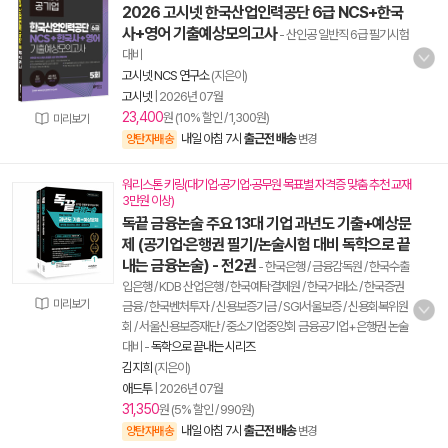
2026 고시넷 한국산업인력공단 6급 NCS+한국
사+영어 기출예상모의고사
- 산인공 일반직 6급 필기시험
대비
고시넷 NCS 연구소
(지은이)
고시넷
|
2026년 07월
23,400
원 (10% 할인 / 1,300원)
미리보기
내일 아침 7시
출근전 배송
양탄자배송
변경
워리스톤 키링(대기업·공기업·공무원 목표별 자격증 맞춤 추천 교재
3만원 이상)
독끝 금융논술 주요 13대 기업 과년도 기출+예상문
제 (공기업·은행권 필기/논술시험 대비 독학으로 끝
내는 금융논술) - 전2권
- 한국은행 / 금융감독원 / 한국수출
입은행 / KDB 산업은행 / 한국예탁결제원 / 한국거래소 / 한국증권
미리보기
금융 / 한국벤처투자 / 신용보증기금 / SGI서울보증 / 신용회복위원
회 / 서울신용보증재단 / 중소기업중앙회 금융공기업+은행권 논술
대비
-
독학으로 끝내는 시리즈
김지희
(지은이)
애드투
|
2026년 07월
31,350
원 (5% 할인 / 990원)
내일 아침 7시
출근전 배송
양탄자배송
변경