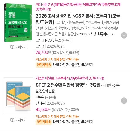
워리스톤 키링(대기업·공기업·공무원 목표별 자격증 맞춤 추천 교재
3만원 이상)
2026 고시넷 공기업 NCS 기본서 : 초록이 1 (모듈
형/피듈형)
- 코레일, 서울교통공사, 부산교통공사, 국민연금공
단, 한국가스공사, 한전KPS, 한전KDN, 한국중부발전, 한국동서발
전, 신용보증기금, 서울시설공단
-
2026 고시넷 초록이 NCS
고시넷 NCS 연구소
(지은이)
고시넷
|
2026년 02월
미리보기
29,700
원 (10% 할인 / 1,650원)
책소개페이지에서 분철 선택 가능
내일 아침 7시
출근전 배송
양탄자배송
변경
저소음 아날로그 손목시계(공무원 수험서 3만원 이상)
STEP 2 전수환 객관식 경영학 - 전2권
- 제4판
-
전수
환 경영학 빈출
전수환
(지은이)
밀더북
|
2025년 02월
45,600
원 (5% 할인 / 2,400원)
책소개페이지에서 분철 선택 가능
미리보기
내일 아침 7시
출근전 배송
양탄자배송
변경