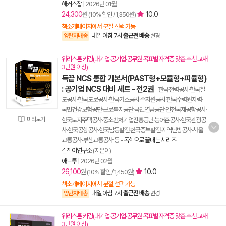
해커스잡
|
2026년 01월
24,300
10.0
원 (10% 할인 / 1,350원)
책소개페이지에서 분철 선택 가능
내일 아침 7시
출근전 배송
양탄자배송
변경
워리스톤 키링(대기업·공기업·공무원 목표별 자격증 맞춤 추천 교재
3만원 이상)
독끝 NCS 통합 기본서(PAST형+모듈형+피듈형)
: 공기업 NCS 대비 세트 - 전2권
- 한국전력공사·한국철
도공사·한국도로공사·한국가스공사·수자원공사·한국수력원자력·
국민건강보험공단·근로복지공단·국민연금공단·인천국제공항공사·
미리보기
한국토지주택공사·중소벤처기업진흥공단·농어촌공사·한국관광공
사·한국공항공사·한국남동발전·한국중부발전·지역난방공사·서울
교통공사·부산교통공사 등
-
독학으로 끝내는 시리즈
길잡이연구소
(지은이)
애드투
|
2026년 02월
26,100
10.0
원 (10% 할인 / 1,450원)
책소개페이지에서 분철 선택 가능
내일 아침 7시
출근전 배송
양탄자배송
변경
워리스톤 키링(대기업·공기업·공무원 목표별 자격증 맞춤 추천 교재
3만원 이상)