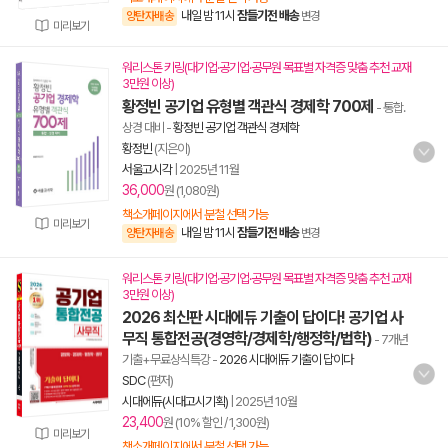
내일 밤 11시
잠들기전 배송
양탄자배송
변경
미리보기
워리스톤 키링(대기업·공기업·공무원 목표별 자격증 맞춤 추천 교재
3만원 이상)
황정빈 공기업 유형별 객관식 경제학 700제
- 통합.
상경 대비
-
황정빈 공기업 객관식 경제학
황정빈
(지은이)
서울고시각
|
2025년 11월
36,000
원 (1,080원)
책소개페이지에서 분철 선택 가능
미리보기
내일 밤 11시
잠들기전 배송
양탄자배송
변경
워리스톤 키링(대기업·공기업·공무원 목표별 자격증 맞춤 추천 교재
3만원 이상)
2026 최신판 시대에듀 기출이 답이다! 공기업 사
무직 통합전공(경영학/경제학/행정학/법학)
- 7개년
기출+무료상식특강
-
2026 시대에듀 기출이 답이다
SDC
(편저)
시대에듀(시대고시기획)
|
2025년 10월
23,400
원 (10% 할인 / 1,300원)
미리보기
책소개페이지에서 분철 선택 가능