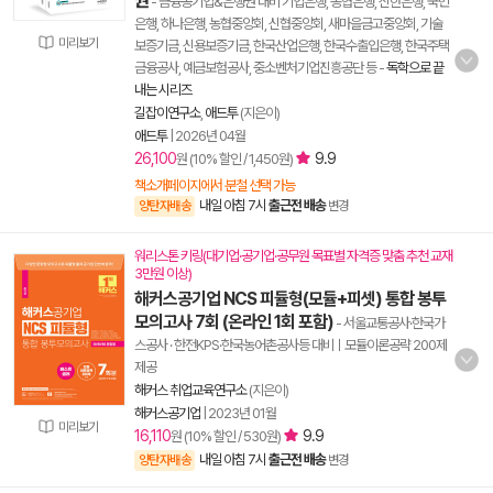
권
- 금융공기업&은행권 대비 기업은행, 농협은행, 신한은행, 국민
은행, 하나은행, 농협중앙회, 신협중앙회, 새마을금고중앙회, 기술
미리보기
보증기금, 신용보증기금, 한국산업은행, 한국수출입은행, 한국주택
금융공사, 예금보험공사, 중소벤처기업진흥공단 등
-
독학으로 끝
내는 시리즈
길잡이연구소
,
애드투
(지은이)
애드투
|
2026년 04월
26,100
9.9
원 (10% 할인 / 1,450원)
책소개페이지에서 분철 선택 가능
내일 아침 7시
출근전 배송
양탄자배송
변경
워리스톤 키링(대기업·공기업·공무원 목표별 자격증 맞춤 추천 교재
3만원 이상)
해커스공기업 NCS 피듈형(모듈+피셋) 통합 봉투
모의고사 7회 (온라인 1회 포함)
- 서울교통공사·한국가
스공사 · 한전KPS·한국농어촌공사등 대비ㅣ모듈이론공략 200제
제공
해커스 취업교육연구소
(지은이)
해커스공기업
|
2023년 01월
미리보기
16,110
9.9
원 (10% 할인 / 530원)
내일 아침 7시
출근전 배송
양탄자배송
변경