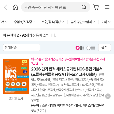
도서
수험서/자격증
취업/상식/적성
공사 공단 수험서
기타
이 분야에
2,792
개의 상품이 있습니다.
옵션
워리스톤 키링(대기업·공기업·공무원 목표별 자격증 맞춤 추천 교재
3만원 이상)
2026 단기 합격 해커스공기업 NCS 통합 기본서
(모듈형+피듈형+PSAT형+모의고사 6회분)
- 한국
철도공사(코레일), 한국전력공사, 국민건강보험공단, 인천국제공항
공사, 한국토지주택공사(LH), 서울교통공사, IBK기업은행, 근로복
지공단, 한국도로공사, 한국수자원공사, 한전KPS, 한국가스공사,
국민연금공단, 한국공항공사, 한국농어촌공사, 국가철도공단, 한국
미리보기
중부발
윤종혁
,
김소원
,
김태형
,
복지훈
,
최수지
,
김동민
,
해커스 취업교육연
구소
(지은이)