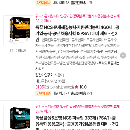
내일 아침 7시
출근전 배송
양탄자배송
변경
워리스톤 키링(대기업·공기업·공무원 목표별 자격증 맞춤 추천 교재
3만원 이상)
독끝 NCS 문제해결능력·자원관리능력 460제 : 공
기업·공사·공단 채용시험 & PSAT대비 세트 - 전2
권
- 한국전력공사·한국철도공사·한국도로공사·한국가스공사·수
자원공사·한국수력원자력·한전KPS·국민건강보험공단·근로복지공
미리보기
단·국민연금공단, 인천국제공항공사·한국토지주택공사·농어촌공
사·한국조폐공사·한국관광공사·한국공항공사·한국남동발전·한국
서부발전·한국중부발전, 한국동서발전·한국남부
-
독학으로 끝내는
시리즈
길잡이연구소
(지은이)
애드투
|
2026년 06월
31,350
10.0
원 (5% 할인 / 990원)
내일 아침 7시
출근전 배송
양탄자배송
변경
워리스톤 키링(대기업·공기업·공무원 목표별 자격증 맞춤 추천 교재
3만원 이상)
독끝 금융&은행 NCS 피듈형 333제 (PSAT+금
융특화 응용모듈) : 금융공기업&은행권 대비 - 전2