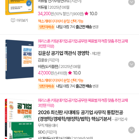
에듀윌 전기수험연구소
(지은이)
에듀윌
|
2025년 06월
34,200
10.0
원 (10% 할인 / 1,900원)
미리보기
책소개페이지에서 분철 선택 가능
내일 아침 7시
출근전 배송
양탄자배송
변경
워리스톤 키링(대기업·공기업·공무원 목표별 자격증 맞춤 추천 교재
3만원 이상)
김윤상 공기업 객관식 경영학
- 제2판
김윤상
(지은이)
바른(도서출판)
|
2025년 08월
47,000
10.0
원 (1,410원)
책소개페이지에서 분철 선택 가능
내일 아침 7시
출근전 배송
양탄자배송
변경
워리스톤 키링(대기업·공기업·공무원 목표별 자격증 맞춤 추천 교재
3만원 이상)
2026 최신판 시대에듀 공기업 사무직 통합전공
(경영학/경제학/행정학/법학) 핵심기본서
- 공기업 사
무직 채용 대비
SDC
(지은이)
시대에듀(시대고시기획)
|
2026년 06월