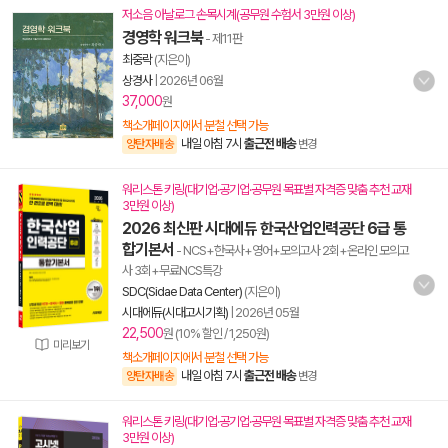
저소음 아날로그 손목시계(공무원 수험서 3만원 이상)
경영학 워크북
- 제11판
최중락
(지은이)
상경사
|
2026년 06월
37,000
원
책소개페이지에서 분철 선택 가능
내일 아침 7시
출근전 배송
양탄자배송
변경
워리스톤 키링(대기업·공기업·공무원 목표별 자격증 맞춤 추천 교재
3만원 이상)
2026 최신판 시대에듀 한국산업인력공단 6급 통
합기본서
- NCS+한국사+영어+모의고사 2회+온라인 모의고
사 3회+무료NCS특강
SDC(Sidae Data Center)
(지은이)
시대에듀(시대고시기획)
|
2026년 05월
22,500
원 (10% 할인 / 1,250원)
미리보기
책소개페이지에서 분철 선택 가능
내일 아침 7시
출근전 배송
양탄자배송
변경
워리스톤 키링(대기업·공기업·공무원 목표별 자격증 맞춤 추천 교재
3만원 이상)