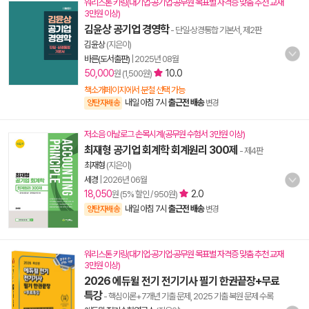
워리스톤 키링(대기업·공기업·공무원 목표별 자격증 맞춤 추천 교재
3만원 이상)
김윤상 공기업 경영학
- 단일·상경통합 기본서, 제2판
김윤상
(지은이)
바른(도서출판)
|
2025년 08월
50,000
10.0
원 (1,500원)
책소개페이지에서 분철 선택 가능
내일 아침 7시
출근전 배송
양탄자배송
변경
저소음 아날로그 손목시계(공무원 수험서 3만원 이상)
최재형 공기업 회계학 회계원리 300제
- 제4판
최재형
(지은이)
세경
|
2026년 06월
18,050
2.0
원 (5% 할인 / 950원)
내일 아침 7시
출근전 배송
양탄자배송
변경
워리스톤 키링(대기업·공기업·공무원 목표별 자격증 맞춤 추천 교재
3만원 이상)
2026 에듀윌 전기 전기기사 필기 한권끝장+무료
특강
- 핵심이론+7개년 기출 문제, 2025 기출 복원 문제 수록