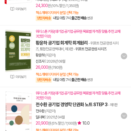
24,300
원 (10% 할인 / 1,350원)
미리보기
책소개페이지에서 분철 선택 가능
내일 아침 7시
출근전 배송
양탄자배송
변경
워리스톤 키링(대기업·공기업·공무원 목표별 자격증 맞춤 추천 교재
3만원 이상)
황윤하 공기업 회계학 회계원리
- 위포트 전공 완성 시리
즈, 통합전공 완벽대비, 제3판
-
위포트 전공 완성 시리즈
황윤하
(지은이)
신조사
|
2026년 08월
26,000
원 (780원)
책소개페이지에서 분철 선택 가능
미리보기
내일 아침 7시
출근전 배송
양탄자배송
변경
워리스톤 키링(대기업·공기업·공무원 목표별 자격증 맞춤 추천 교재
3만원 이상)
전수환 공기업 경영학 단권화 노트 STEP 3
- 제1판
전수환
(지은이)
밀더북
|
2021년 04월
20,900
10.0
원 (5% 할인 / 1,100원)
책소개페이지에서 분철 선택 가능