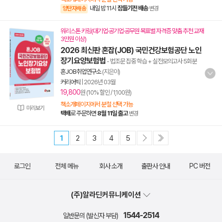
내일 밤 11시
잠들기전 배송
양탄자배송
변경
워리스톤 키링(대기업·공기업·공무원 목표별 자격증 맞춤 추천 교재
3만원 이상)
2026 최신판 혼잡(JOB) 국민건강보험공단 노인
장기요양보험법
- 법조문 집중 학습 + 실전모의고사 5회분
혼JOB취업연구소
(지은이)
커리어빅
|
2026년 03월
19,800
원 (10% 할인 / 1,100원)
책소개페이지에서 분철 선택 가능
미리보기
택배
로 주문하면
8월 11일 출고
변경
1
2
3
4
5
로그인
전체 메뉴
회사 소개
출판사 안내
PC 버전
(주)알라딘커뮤니케이션
1544-2514
일반문의 (발신자 부담)