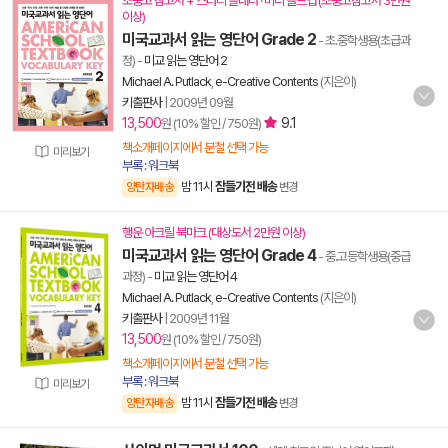
초중고 참고서 + 스터디 플래너 · 미니 콜드컵 (초중고참고서 3만원
이상)
미국교과서 읽는 영단어 Grade 2
- 초.중학생용(초급과
정)
-
미교 읽는 영단어 2
Michael A. Putlack
,
e-Creative Contents
(지은이)
키출판사
|
2009년 09월
13,500
9.1
원 (10% 할인 / 750원)
책소개페이지에서 분철 선택 가능
미리보기
부록 : 워크북
밤 11시
잠들기전 배송
양탄자배송
변경
행운 아크릴 북마크 (대상도서 2만원 이상)
미국교과서 읽는 영단어 Grade 4
- 중.고등학생용(중급
과정)
-
미교 읽는 영단어 4
Michael A. Putlack
,
e-Creative Contents
(지은이)
키출판사
|
2009년 11월
13,500
원 (10% 할인 / 750원)
책소개페이지에서 분철 선택 가능
부록 : 워크북
미리보기
밤 11시
잠들기전 배송
양탄자배송
변경