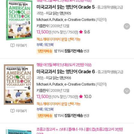
행운 아크릴 북마크 (대상도서 2만원 이상)
미국교과서 읽는 영단어 Grade 5
- 중.고등학생용(고급
과정)
-
미교 읽는 영단어 5
Michael A. Putlack
,
e-Creative Contents
(지은이)
키출판사
|
2009년 12월
13,500
9.6
원 (10% 할인 / 750원)
책소개페이지에서 분철 선택 가능
부록 : 워크북
미리보기
밤 11시
잠들기전 배송
양탄자배송
변경
행운 아크릴 북마크 (대상도서 2만원 이상)
미국교과서 읽는 영단어 Grade 6
- 중.고등학생용(고급
과정)
-
미교 읽는 영단어 6
Michael A. Putlack
,
e-Creative Contents
(지은이)
키출판사
|
2009년 12월
13,500
10.0
원 (10% 할인 / 750원)
책소개페이지에서 분철 선택 가능
부록 : 워크북
미리보기
밤 11시
잠들기전 배송
양탄자배송
변경
초중고 참고서 + 스터디 플래너 · 미니 콜드컵 (초중고참고서 3만원