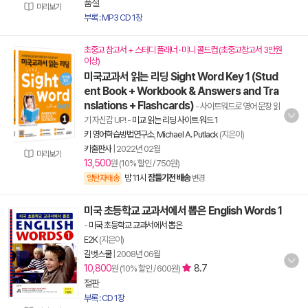
품절
미리보기
부록 : MP3 CD 1장
초중고 참고서 + 스터디 플래너 · 미니 콜드컵 (초중고참고서 3만원
이상)
미국교과서 읽는 리딩 Sight Word Key 1 (Stud
ent Book + Workbook & Answers and Tra
nslations + Flashcards)
- 사이트워드로 영어 문장 읽
기 자신감 UP!
-
미교 읽는 리딩 사이트 워드 1
키 영어학습방법연구소
,
Michael A. Putlack
(지은이)
키출판사
|
2022년 02월
미리보기
13,500
원 (10% 할인 / 750원)
밤 11시
잠들기전 배송
양탄자배송
변경
미국 초등학교 교과서에서 뽑은 English Words 1
-
미국 초등학교 교과서에서 뽑은
E2K
(지은이)
길벗스쿨
|
2008년 06월
10,800
8.7
원 (10% 할인 / 600원)
절판
부록 : CD 1장