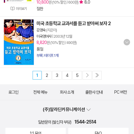
10,800
8.0
원 (10% 할인 / 600원)
절판
미리보기
미국 초등학교 교과서를 듣고 받아써 보자 2
김영숙
(지은이)
미국영어사
|
2003년 12월
8,820
원 (10% 할인 / 490원)
품절
부록 : 테이프 1개
1
2
3
4
5
로그인
전체 메뉴
회사 소개
출판사 안내
PC 버전
(주)알라딘커뮤니케이션
1544-2514
일반문의 (발신자 부담)
1:1 문의
FAQ