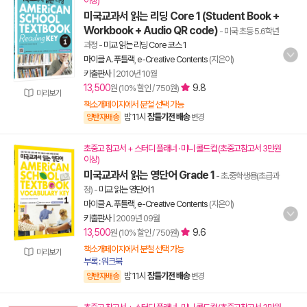
이상)
미국교과서 읽는 리딩 Core 1 (Student Book +
Workbook + Audio QR code)
- 미국 초등 5.6학년
과정
-
미교 읽는 리딩 Core 코스 1
마이클 A. 푸틀랙
,
e-Creative Contents
(지은이)
키출판사
|
2010년 10월
13,500
9.8
원 (10% 할인 / 750원)
미리보기
책소개페이지에서 분철 선택 가능
밤 11시
잠들기전 배송
양탄자배송
변경
초중고 참고서 + 스터디 플래너 · 미니 콜드컵 (초중고참고서 3만원
이상)
미국교과서 읽는 영단어 Grade 1
- 초.중학생용(초급과
정)
-
미교 읽는 영단어 1
마이클 A. 푸틀랙
,
e-Creative Contents
(지은이)
키출판사
|
2009년 09월
13,500
9.6
원 (10% 할인 / 750원)
책소개페이지에서 분철 선택 가능
미리보기
부록 : 워크북
밤 11시
잠들기전 배송
양탄자배송
변경