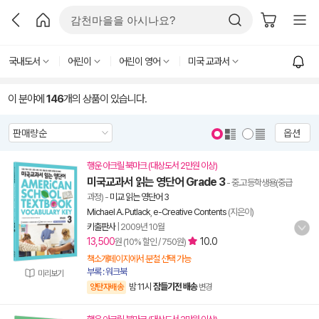
국내도서
어린이
어린이 영어
미국 교과서
이 분야에
146
개의 상품이 있습니다.
옵션
행운 아크릴 북마크 (대상도서 2만원 이상)
미국교과서 읽는 영단어 Grade 3
- 중.고등학생용(중급
과정)
-
미교 읽는 영단어 3
Michael A. Putlack
,
e-Creative Contents
(지은이)
키출판사
|
2009년 10월
13,500
10.0
원 (10% 할인 / 750원)
책소개페이지에서 분철 선택 가능
부록 : 워크북
미리보기
밤 11시
잠들기전 배송
양탄자배송
변경