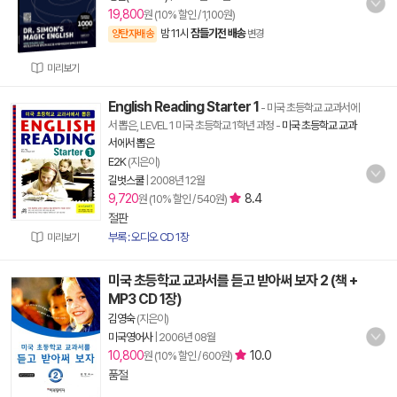
19,800
원 (10% 할인 / 1,100원)
밤 11시
잠들기전 배송
양탄자배송
변경
미리보기
English Reading Starter 1
- 미국 초등학교 교과서에
서 뽑은, LEVEL 1 미국 초등학교 1학년 과정
-
미국 초등학교 교과
서에서 뽑은
E2K
(지은이)
길벗스쿨
|
2008년 12월
9,720
8.4
원 (10% 할인 / 540원)
절판
부록 : 오디오 CD 1장
미리보기
미국 초등학교 교과서를 듣고 받아써 보자 2 (책 +
MP3 CD 1장)
김영숙
(지은이)
미국영어사
|
2006년 08월
10,800
10.0
원 (10% 할인 / 600원)
품절