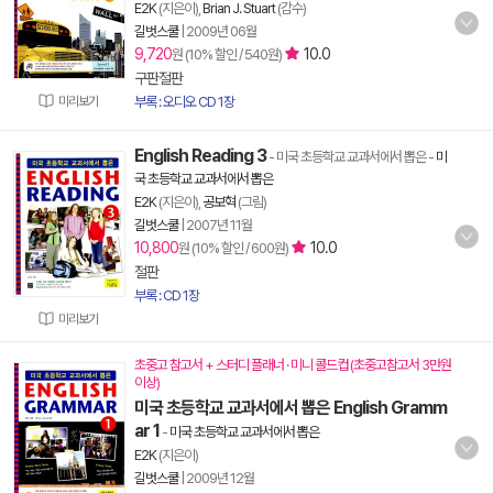
E2K
(지은이),
Brian J. Stuart
(감수)
길벗스쿨
|
2009년 06월
9,720
10.0
원 (10% 할인 / 540원)
구판절판
미리보기
부록 : 오디오 CD 1장
English Reading 3
- 미국 초등학교 교과서에서 뽑은
-
미
국 초등학교 교과서에서 뽑은
E2K
(지은이),
공보혁
(그림)
길벗스쿨
|
2007년 11월
10,800
10.0
원 (10% 할인 / 600원)
절판
부록 : CD 1장
미리보기
초중고 참고서 + 스터디 플래너 · 미니 콜드컵 (초중고참고서 3만원
이상)
미국 초등학교 교과서에서 뽑은 English Gramm
ar 1
-
미국 초등학교 교과서에서 뽑은
E2K
(지은이)
길벗스쿨
|
2009년 12월