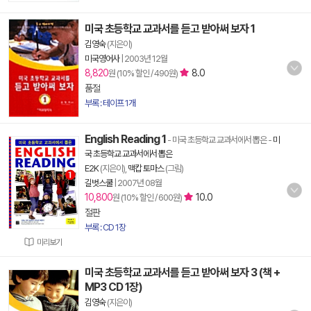
미국 초등학교 교과서를 듣고 받아써 보자 1
김영숙
(지은이)
미국영어사
|
2003년 12월
8,820
8.0
원 (10% 할인 / 490원)
품절
부록 : 테이프 1개
English Reading 1
- 미국 초등학교 교과서에서 뽑은
-
미
국 초등학교 교과서에서 뽑은
E2K
(지은이),
맥캅 토마스
(그림)
길벗스쿨
|
2007년 08월
10,800
10.0
원 (10% 할인 / 600원)
절판
부록 : CD 1장
미리보기
미국 초등학교 교과서를 듣고 받아써 보자 3 (책 +
MP3 CD 1장)
김영숙
(지은이)