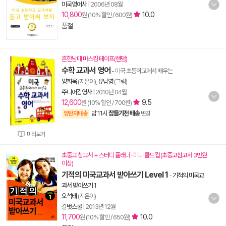
미국영어사
|
2006년 08월
10,800
10.0
원 (10% 할인 / 600원)
품절
흔한남매 마스킹 테이프(랜덤)
수학 교과서 영어
- 미국 초등학교에서 배우는
양희욱
(지은이),
유남영
(그림)
주니어김영사
|
2010년 04월
12,600
9.5
원 (10% 할인 / 700원)
밤 11시
잠들기전 배송
양탄자배송
변경
미리보기
초중고 참고서 + 스터디 플래너 · 미니 콜드컵 (초중고참고서 3만원
이상)
기적의 미국교과서 받아쓰기 Level 1
-
기적의 미국교
과서 받아쓰기 1
오석태
(지은이)
길벗스쿨
|
2013년 12월
11,700
10.0
원 (10% 할인 / 650원)