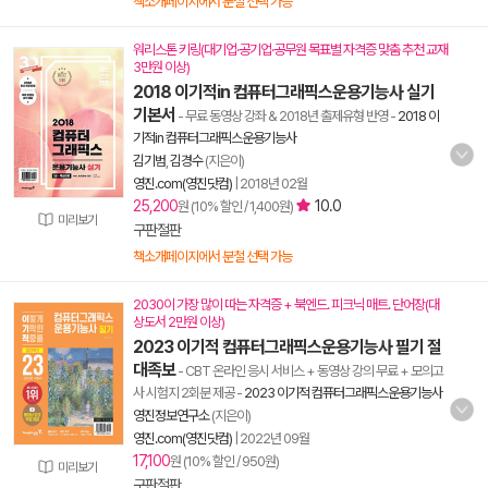
책소개페이지에서 분철 선택 가능
워리스톤 키링(대기업·공기업·공무원 목표별 자격증 맞춤 추천 교재
3만원 이상)
2018 이기적in 컴퓨터그래픽스운용기능사 실기
기본서
- 무료 동영상 강좌 & 2018년 출제유형 반영
-
2018 이
기적in 컴퓨터그래픽스운용기능사
김기범
,
김경수
(지은이)
영진.com(영진닷컴)
|
2018년 02월
25,200
10.0
원 (10% 할인 / 1,400원)
미리보기
구판절판
책소개페이지에서 분철 선택 가능
2030이 가장 많이 따는 자격증 + 북엔드. 피크닉 매트. 단어장(대
상도서 2만원 이상)
2023 이기적 컴퓨터그래픽스운용기능사 필기 절
대족보
- CBT 온라인 응시 서비스 + 동영상 강의 무료 + 모의고
사 시험지 2회분 제공
-
2023 이기적 컴퓨터그래픽스운용기능사
영진정보연구소
(지은이)
영진.com(영진닷컴)
|
2022년 09월
17,100
원 (10% 할인 / 950원)
미리보기
구판절판