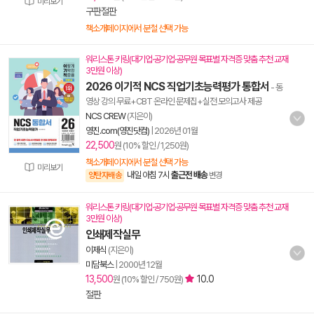
미리보기
구판절판
책소개페이지에서 분철 선택 가능
워리스톤 키링(대기업·공기업·공무원 목표별 자격증 맞춤 추천 교재
3만원 이상)
2026 이기적 NCS 직업기초능력평가 통합서
- 동
영상 강의 무료+CBT 온라인 문제집+실전 모의고사 제공
NCS CREW
(지은이)
영진.com(영진닷컴)
|
2026년 01월
22,500
원 (10% 할인 / 1,250원)
책소개페이지에서 분철 선택 가능
미리보기
내일 아침 7시
출근전 배송
양탄자배송
변경
워리스톤 키링(대기업·공기업·공무원 목표별 자격증 맞춤 추천 교재
3만원 이상)
인쇄제작실무
이제식
(지은이)
미담북스
|
2000년 12월
13,500
10.0
원 (10% 할인 / 750원)
절판