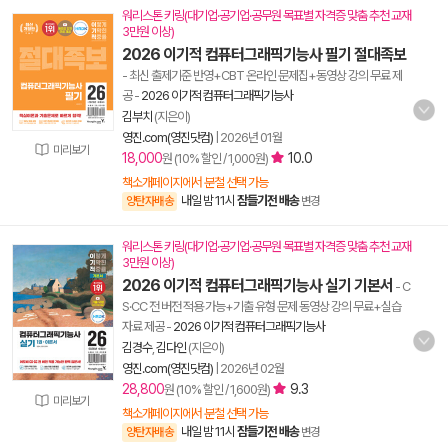
워리스톤 키링(대기업·공기업·공무원 목표별 자격증 맞춤 추천 교재
3만원 이상)
2026 이기적 컴퓨터그래픽기능사 필기 절대족보
- 최신 출제기준 반영+CBT 온라인 문제집+동영상 강의 무료 제
공
-
2026 이기적 컴퓨터그래픽기능사
김부치
(지은이)
영진.com(영진닷컴)
|
2026년 01월
미리보기
18,000
10.0
원 (10% 할인 / 1,000원)
책소개페이지에서 분철 선택 가능
내일 밤 11시
잠들기전 배송
양탄자배송
변경
워리스톤 키링(대기업·공기업·공무원 목표별 자격증 맞춤 추천 교재
3만원 이상)
2026 이기적 컴퓨터그래픽기능사 실기 기본서
- C
S·CC 전 버전 적용 가능+기출 유형 문제 동영상 강의 무료+실습
자료 제공
-
2026 이기적 컴퓨터그래픽기능사
김경수
,
김다인
(지은이)
영진.com(영진닷컴)
|
2026년 02월
28,800
9.3
원 (10% 할인 / 1,600원)
미리보기
책소개페이지에서 분철 선택 가능
내일 밤 11시
잠들기전 배송
양탄자배송
변경