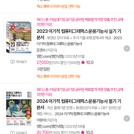
책소개페이지에서 분철 선택 가능
워리스톤 키링(대기업·공기업·공무원 목표별 자격증 맞춤 추천 교재
3만원 이상)
2023 이기적 컴퓨터그래픽스운용기능사 실기 기
본서
- 동영상 강의 무료 + 추가 기출 유형 문제 4회 제공
-
2023
이기적 컴퓨터그래픽스운용기능사
김경수
(지은이)
영진.com(영진닷컴)
|
2023년 01월
미리보기
27,000
10.0
원 (10% 할인 / 1,500원)
구판절판
책소개페이지에서 분철 선택 가능
워리스톤 키링(대기업·공기업·공무원 목표별 자격증 맞춤 추천 교재
3만원 이상)
2024 이기적 컴퓨터그래픽스운용기능사 필기 기
본서
- 최신 출제기준 반영 + 동영상강의 무료 + CBT 온라인 문
제집 서비스
-
2024 이기적 컴퓨터그래픽스운용기능사
이향아
(지은이)
영진.com(영진닷컴)
|
2023년 08월
20,700
10.0
원 (10% 할인 / 1,150원)
미리보기