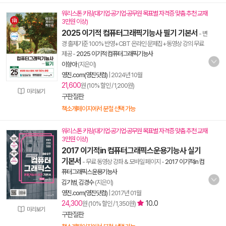
워리스톤 키링(대기업·공기업·공무원 목표별 자격증 맞춤 추천 교재
3만원 이상)
2025 이기적 컴퓨터그래픽기능사 필기 기본서
- 변
경 출제기준 100% 반영+CBT 온라인 문제집+동영상 강의 무료
제공
-
2025 이기적 컴퓨터그래픽기능사
이향아
(지은이)
영진.com(영진닷컴)
|
2024년 10월
21,600
원 (10% 할인 / 1,200원)
미리보기
구판절판
책소개페이지에서 분철 선택 가능
워리스톤 키링(대기업·공기업·공무원 목표별 자격증 맞춤 추천 교재
3만원 이상)
2017 이기적in 컴퓨터그래픽스운용기능사 실기
기본서
- 무료 동영상 강좌 & 모바일 페이지
-
2017 이기적in 컴
퓨터그래픽스운용기능사
김기범
,
김경수
(지은이)
영진.com(영진닷컴)
|
2017년 01월
24,300
10.0
원 (10% 할인 / 1,350원)
미리보기
구판절판