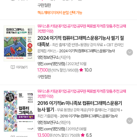
구판절판
책소개페이지에서 분철 선택 가능
워리스톤 키링(대기업·공기업·공무원 목표별 자격증 맞춤 추천 교재
3만원 이상)
2024 이기적 컴퓨터그래픽스운용기능사 필기 절
대족보
- 최신 출제기준 반영+동영상 강의 무료 + CBT 온라인
문제집 서비스
-
2024 이기적 컴퓨터그래픽스운용기능사
영진정보연구소
(지은이)
영진.com(영진닷컴)
|
2023년 10월
미리보기
17,100
10.0
원 (10% 할인 / 950원)
구판절판
워리스톤 키링(대기업·공기업·공무원 목표별 자격증 맞춤 추천 교재
3만원 이상)
2016 이기적in 미니족보 컴퓨터그래픽스운용기
능사 필기
- 무료 동영상 강좌 제공 (자주 출제되는 기출문제 +
최신 기출문제)
-
2016 이기적in 컴퓨터그래픽스운용기능사
영진정보연구소
(엮은이)
영진.com(영진닷컴)
|
2015년 08월
13,500
6.5
원 (10% 할인 / 750원)