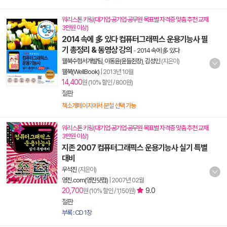
워리스톤 키링(대기업·공기업·공무원 목표별 자격증 맞춤 추천 교재
3만원 이상)
2014 속에 多 있다 컴퓨터그래픽스 운용기능사 필
기 총정리 & 동영상 강의
-
2014 속에 多 있다
웰북수험서개발팀
,
이동윤(윤들쥔장)
,
김성민
(지은이)
웰북(WellBook)
|
2013년 10월
14,400
원 (10% 할인 / 800원)
절판
책소개페이지에서 분철 선택 가능
워리스톤 키링(대기업·공기업·공무원 목표별 자격증 맞춤 추천 교재
3만원 이상)
지존 2007 컴퓨터그래픽스 운용기능사 실기 특별
대비
우석진
(지은이)
영진.com(영진닷컴)
|
2007년 02월
20,700
9.0
원 (10% 할인 / 1,150원)
절판
부록 : CD 1장