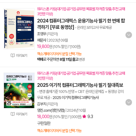
워리스톤 키링(대기업·공기업·공무원 목표별 자격증 맞춤 추천 교재
3만원 이상)
2024 컴퓨터그래픽스 운용기능사 필기 한 번에 합
격하기 [무료 동영상]
- 온라인 모의고사 무료제공
조영우
(지은이)
예문사
|
2023년 09월
19,800
원 (10% 할인 / 1,100원)
책소개페이지에서 분철 선택 가능
미리보기
택배
로 주문하면
8월 11일 출고
변경
워리스톤 키링(대기업·공기업·공무원 목표별 자격증 맞춤 추천 교재
3만원 이상)
2025 이기적 컴퓨터그래픽기능사 필기 절대족보
- 변경 출제기준 100% 반영 + CBT 온라인 문제집 + 동영상 강의
무료 제공
-
2025 이기적 컴퓨터그래픽기능사
김부치
(지은이)
영진.com(영진닷컴)
|
2024년 10월
미리보기
18,000
9.3
원 (10% 할인 / 1,000원)
구판절판
책소개페이지에서 분철 선택 가능