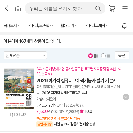
국내도서
컴퓨터/모바일
활용능력
컴퓨터그래픽
이 분야에
167
개의 상품이 있습니다.
옵션
워리스톤 키링(대기업·공기업·공무원 목표별 자격증 맞춤 추천 교재
3만원 이상)
2026 이기적 컴퓨터그래픽기능사 필기 기본서
-
최신 출제기준 반영 + CBT 온라인 문제집 + 동영상 강의 무료 제
공
-
2026 이기적 컴퓨터그래픽기능사
이향아
(지은이)
영진.com(영진닷컴)
|
2025년 09월
21,600
10.0
원 (10% 할인 / 1,200원)
미리보기
책소개페이지에서 분철 선택 가능
내일 밤 11시
잠들기전 배송
양탄자배송
변경