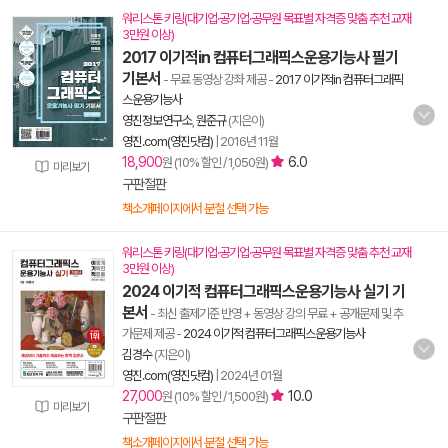
워리스톤 키링(대기업·공기업·공무원 목표별 자격증 맞춤 추천 교재
3만원 이상)
2017 이기적in 컴퓨터그래픽스운용기능사 필기
기본서
- 무료 동영상 강좌 제공
-
2017 이기적in 컴퓨터그래픽
스운용기능사
영진정보연구소
,
원준규
(지은이)
영진.com(영진닷컴)
|
2016년 11월
18,900
6.0
원 (10% 할인 / 1,050원)
미리보기
구판절판
책소개페이지에서 분철 선택 가능
워리스톤 키링(대기업·공기업·공무원 목표별 자격증 맞춤 추천 교재
3만원 이상)
2024 이기적 컴퓨터그래픽스운용기능사 실기 기
본서
- 최신 출제기준 반영 + 동영상 강의 무료 + 공개문제 및 추
가문제 제공
-
2024 이기적 컴퓨터그래픽스운용기능사
김경수
(지은이)
영진.com(영진닷컴)
|
2024년 01월
27,000
10.0
원 (10% 할인 / 1,500원)
미리보기
구판절판
책소개페이지에서 분철 선택 가능