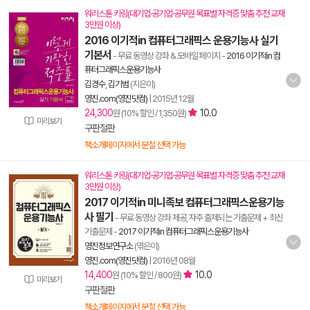
워리스톤 키링(대기업·공기업·공무원 목표별 자격증 맞춤 추천 교재
3만원 이상)
2016 이기적in 컴퓨터그래픽스 운용기능사 실기
기본서
- 무료 동영상 강좌 & 모바일 페이지
-
2016 이기적in 컴
퓨터그래픽스운용기능사
김경수
,
김기범
(지은이)
영진.com(영진닷컴)
|
2015년 12월
24,300
10.0
원 (10% 할인 / 1,350원)
미리보기
구판절판
책소개페이지에서 분철 선택 가능
워리스톤 키링(대기업·공기업·공무원 목표별 자격증 맞춤 추천 교재
3만원 이상)
2017 이기적in 미니족보 컴퓨터그래픽스운용기능
사 필기
- 무료 동영상 강좌 제공, 자주 출제되는 기출문제 + 최신
기출문제
-
2017 이기적in 컴퓨터그래픽스운용기능사
영진정보연구소
(엮은이)
영진.com(영진닷컴)
|
2016년 08월
14,400
10.0
원 (10% 할인 / 800원)
미리보기
구판절판
책소개페이지에서 분철 선택 가능