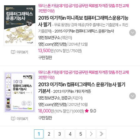
워리스톤 키링(대기업·공기업·공무원 목표별 자격증 맞춤 추천 교재
3만원 이상)
2015 이기적in 미니족보 컴퓨터그래픽스운용기능
사 필기
- 무료 동영상 강좌 제공 (자주 출제되는 기출문제 + 최신
기출문제)
-
2015 이기적in 컴퓨터그래픽스 운용기능사
영진정보연구소
(엮은이)
영진.com(영진닷컴)
|
2014년 12월
13,500
원 (10% 할인 / 750원)
미리보기
구판절판
워리스톤 키링(대기업·공기업·공무원 목표별 자격증 맞춤 추천 교재
3만원 이상)
2013 이기적in 컴퓨터그래픽스 운용기능사 필기
기본서
-
2013 이기적in 기타 자격증
영진정보연구소
,
원준규
(지은이)
영진.com(영진닷컴)
|
2012년 10월
18,000
9.0
원 (10% 할인 / 1,000원)
구판절판
미리보기
1
2
3
4
5