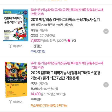
워리스톤 키링(대기업·공기업·공무원 목표별 자격증 맞춤 추천 교재
3만원 이상)
2011 백발백중 컴퓨터그래픽스 운용기능사 실기
-
백발백중 2011 컴퓨터 수험서 (성안당)
박종봉
(지은이)
성안당
|
2010년 09월
21,600
9.2
원 (10% 할인 / 1,200원)
구판절판
미리보기
부록 : CD 1장
워리스톤 키링(대기업·공기업·공무원 목표별 자격증 맞춤 추천 교재
3만원 이상)
2025 컴퓨터그래픽기능사(컴퓨터그래픽스운용
기능사) 필기 최근7년간 기출문제
구홍림
(지은이)
책과상상
|
2025년 01월
14,400
원 (10% 할인 / 800원)
구판절판
미리보기
책소개페이지에서 분철 선택 가능