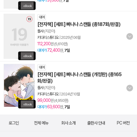
31,600
대여가
원,
7일
대여
[전자책] [세트] 빠나나 스캔들 (총187화/완결)
돌샤
(지은이)
키다리스튜디오
|
2025년 06월
112,200
원 (5,610원)
72,400
대여가
원,
7일
대여
[전자책] [세트] 빠나나 스캔들 (개정판) (총165
화/완결)
돌샤
(지은이)
키다리스튜디오
|
2024년 10월
99,000
원 (4,950원)
63,600
대여가
원,
7일
로그인
전체 메뉴
회사 소개
출판사 안내
PC 버전