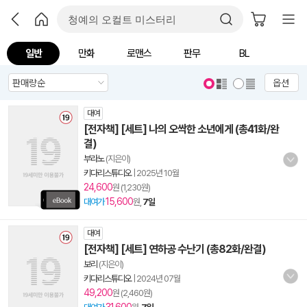
일반
만화
로맨스
판무
BL
옵션
대여
[전자책] [세트] 나의 오싹한 소년에게 (총41화/완
결)
부라노
(지은이)
키다리스튜디오
|
2025년 10월
24,600
원 (1,230원)
15,600
대여가
원,
7일
대여
[전자책] [세트] 연하공 수난기 (총82화/완결)
보리
(지은이)
키다리스튜디오
|
2024년 07월
49,200
원 (2,460원)