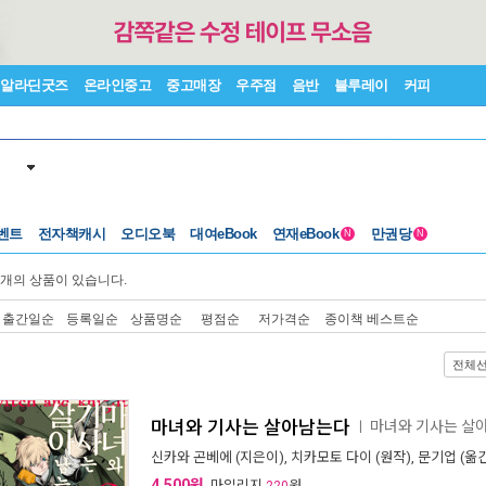
알라딘굿즈
온라인중고
중고매장
우주점
음반
블루레이
커피
벤트
전자책캐시
오디오북
대여eBook
연재eBook
만권당
N
N
개의 상품이 있습니다.
출간일순
등록일순
상품명순
평점순
저가격순
종이책 베스트순
전체
마녀와 기사는 살아남는다
마녀와 기사는 살
ㅣ
신카와 곤베에
(지은이),
치카모토 다이
(원작),
문기업
(옮긴
4,500원
, 마일리지
원