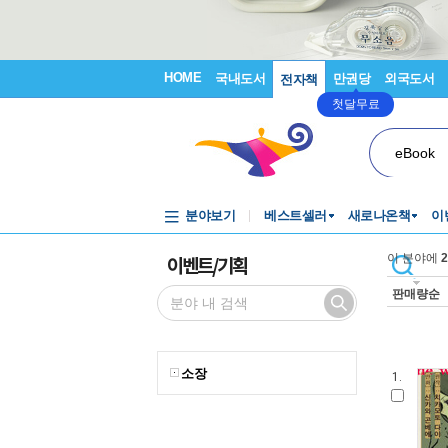
HOME
국내도서
만권당
외국도서
전자책
첫달무료
eBook
분야보기
베스트셀러
새로나온책
이
이벤트/기획
이 분야에
2
판매량순
소장
1.