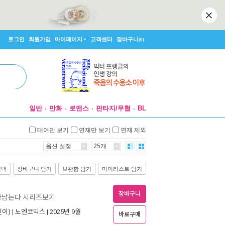
로그인
회원가입
마이페이지
고객센터
장바구니
(0)
일반
만화
로맨스
판타지/무협
BL
대여만 보기
연재만 보기
연재 제외
옵션 설정
25개
선택
장바구니 담기
보관함 담기
마이리스트 담기
장바구니
아남는다 시리즈보기
이) |
노엔코믹스
| 2025년 9월
바로구매