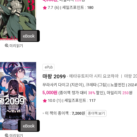
220
7.7
(
6
) | 세일즈포인트 :
180
미리읽기
ePub
마왕 2099
- 메타유토피아 시티 요코하마
마왕 2
ㅣ
무라사키 다이고
(지은이),
크레타
(그림) |
노블엔진
| 202
5,000원
(종이책 정가 대비
할인), 마일리지
원
38%
250
10.0
(
1
) | 세일즈포인트 :
117
이 책의 종이책 :
7,200
원
종이책 보기
미리읽기