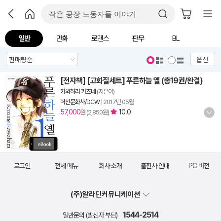
일반
만화
로맨스
판무
BL
옵션
[전자책] [고화질세트] 푸른하늘 옐 (총19권/완결)
카와하라 카즈네
(지은이)
학산문화사/DCW
|
2017년 05월
57,000
10.0
원 (2,850원)
로그인
전체 메뉴
회사 소개
출판사 안내
PC 버전
(주)알라딘커뮤니케이션
1544-2514
일반문의 (발신자 부담)