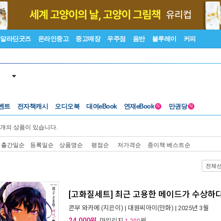
알라딘굿즈
온라인중고
중고매장
우주점
음반
블루레이
커피
벤트
전자책캐시
오디오북
대여eBook
연재eBook
만권당
N
N
개의 상품이 있습니다.
출간일순
등록일순
상품명순
평점순
저가격순
종이책 베스트순
전체
[고화질세트] 최근 고용한 메이드가 수상하다
콘부 와카메
(지은이) |
대원씨아이(만화)
| 2025년 3월
24,000원
, 마일리지
원