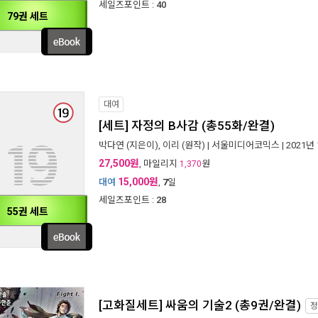
세일즈포인트 :
40
79권 세트
대여
[세트] 자정의 B사감 (총55화/완결)
박다연
(지은이),
이리
(원작) |
서울미디어코믹스
| 2021년
27,500원
, 마일리지
원
1,370
15,000원
대여
,
7
일
세일즈포인트 :
28
55권 세트
[고화질세트] 싸움의 기술2 (총9권/완결)
정