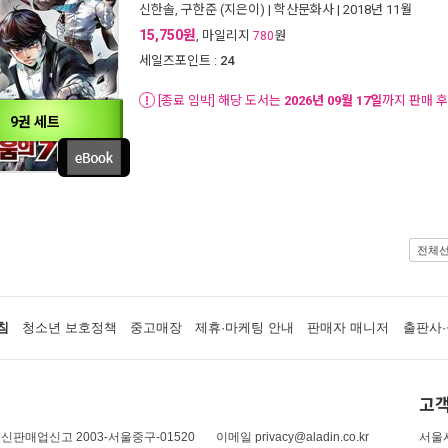
신한솔, 구한준
(지은이) |
학산문화사
| 2018년 11월
15,750원
, 마일리지
원
780
세일즈포인트 :
24
[종료 임박] 해당 도서는
2026년 09월 17일
까지 판매 
9권 세트
전체
침
청소년 보호정책
중고매장
제휴·마케팅 안내
판매자 매니저
출판사·
고객
신판매업신고 2003-서울중구-01520
이메일 privacy@aladin.co.kr
서울시