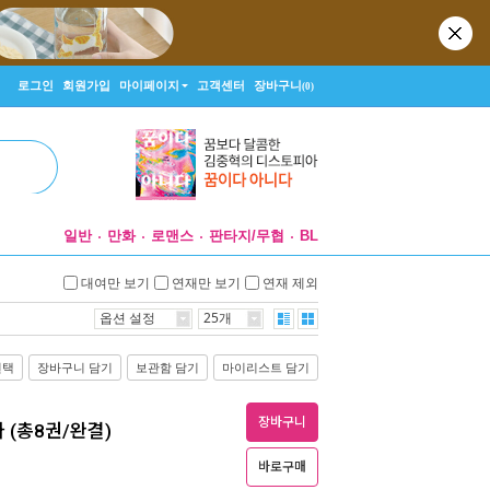
로그인
회원가입
마이페이지
고객센터
장바구니
(0)
일반
만화
로맨스
판타지/무협
BL
대여만 보기
연재만 보기
연재 제외
옵션 설정
25개
선택
장바구니 담기
보관함 담기
마이리스트 담기
장바구니
 (총8권/완결)
바로구매