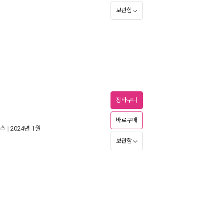
보관함
장바구니
바로구매
스
| 2024년 1월
보관함