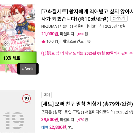
[고화질세트] 왕자에게 익애받고 싶지 않아서
사가 되겠습니다! (총10권/완결)
정가인하
NI-ZUMA
(지은이) |
서울미디어코믹스
| 2025년 10월
21,000원
, 마일리지
원
1,050
10.0
(
1
) | 세일즈포인트 :
45
[종료 임박] 해당 도서는
2026년 09월 03일
까지 판매 
10권 세트
대여
[세트] 오빠 친구 밀착 체험기 (총79화/완결)
또다른
(원작),
토연
(그림) |
서울미디어코믹스
| 2025년 5
39,500원
, 마일리지
원
1,970
22,800원
대여
,
7
일