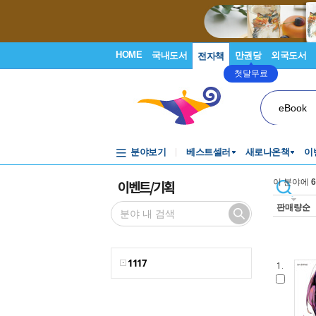
HOME
국내도서
만권당
외국도서
전자책
첫달무료
eBook
분야보기
베스트셀러
새로나온책
이
이벤트/기획
이 분야에
6
판매량순
1117
1.