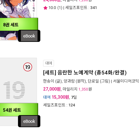
1,200
10.0
(
1
) | 세일즈포인트 :
341
8권 세트
대여
[세트] 음란한 노예계약 (총54화/완결)
한송이
(글),
양과람
(원작),
단로일
(그림) |
서울미디어코믹
27,000원
, 마일리지
원
1,350
15,300원
대여
,
7
일
세일즈포인트 :
124
54권 세트