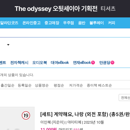
알라딘굿즈
온라인중고
중고매장
우주점
음반
블루레이
커피
벤트
전자책캐시
오디오북
대여eBook
연재eBook
만권당
N
N
개의 상품이 있습니다.
출간일순
등록일순
상품명순
평점순
저가격순
종이책 베스트순
전체
[세트] 계약해요, 나랑 (외전 포함) (총5권/완
이인혜
(지은이) |
아미티에
| 2025년 10월
11,000원
, 마일리지
원