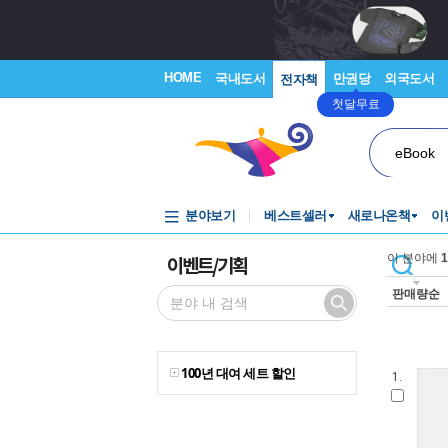
HOME
국내도서
만권당
외국도서
전자책
첫달무료
eBook
분야보기
베스트셀러
새로나온책
이
이벤트/기획
이 분야에
1
판매량순
100년 대여 세트 할인
1.