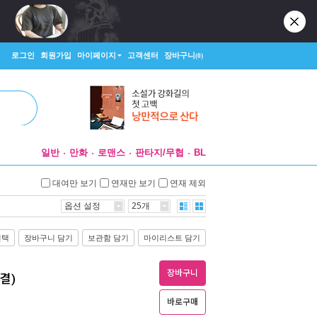
로그인
회원가입
마이페이지
고객센터
장바구니
(0)
일반
만화
로맨스
판타지/무협
BL
대여만 보기
연재만 보기
연재 제외
옵션 설정
25개
선택
장바구니 담기
보관함 담기
마이리스트 담기
장바구니
결)
바로구매