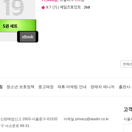
550
9.7
(
7
) | 세일즈포인트 :
268
5권 세트
전체
침
청소년 보호정책
중고매장
제휴·마케팅 안내
판매자 매니저
출판사·
고객
신판매업신고 2003-서울중구-01520
이메일 privacy@aladin.co.kr
서울시
구 서소문로 89-31