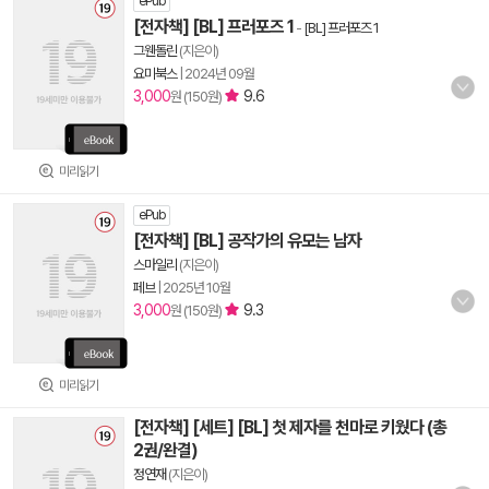
ePub
[전자책] [BL] 프러포즈 1
-
[BL] 프러포즈 1
그웬돌린
(지은이)
요미북스
|
2024년 09월
3,000
9.6
원 (150원)
미리읽기
ePub
[전자책] [BL] 공작가의 유모는 남자
스마일리
(지은이)
페브
|
2025년 10월
3,000
9.3
원 (150원)
미리읽기
[전자책] [세트] [BL] 첫 제자를 천마로 키웠다 (총
2권/완결)
정연재
(지은이)