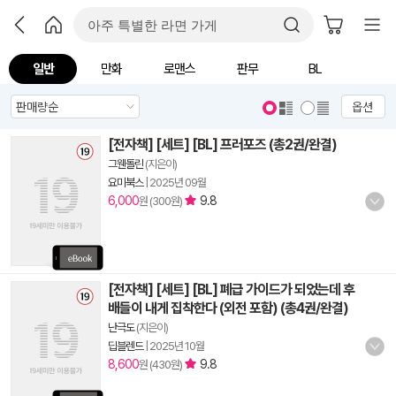
일반
만화
로맨스
판무
BL
옵션
[전자책] [세트] [BL] 프러포즈 (총2권/완결)
그웬돌린
(지은이)
요미북스
|
2025년 09월
6,000
9.8
원 (300원)
[전자책] [세트] [BL] 폐급 가이드가 되었는데 후
배들이 내게 집착한다 (외전 포함) (총4권/완결)
난극도
(지은이)
딥블렌드
|
2025년 10월
8,600
9.8
원 (430원)