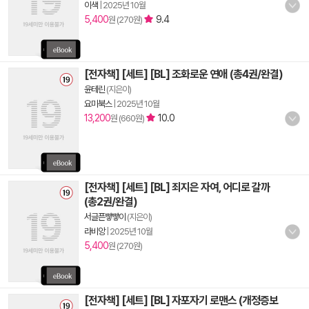
이색
|
2025년 10월
5,400
9.4
원 (270원)
[전자책] [세트] [BL] 조화로운 연애 (총4권/완결)
윤테린
(지은이)
요미북스
|
2025년 10월
13,200
10.0
원 (660원)
[전자책] [세트] [BL] 죄지은 자여, 어디로 갈까
(총2권/완결)
서글픈빻빻이
(지은이)
라비앙
|
2025년 10월
5,400
원 (270원)
[전자책] [세트] [BL] 자포자기 로맨스 (개정증보