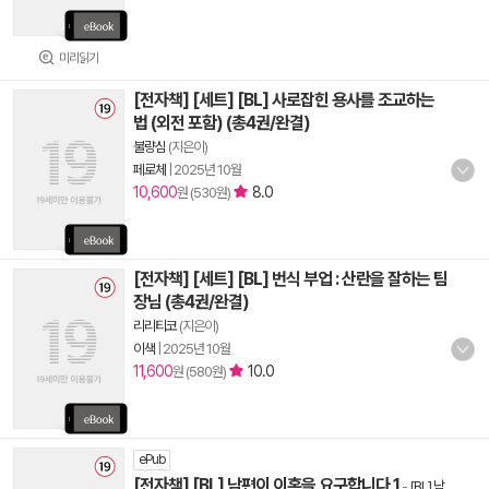
미리읽기
[전자책] [세트] [BL] 사로잡힌 용사를 조교하는
법 (외전 포함) (총4권/완결)
불량심
(지은이)
페로체
|
2025년 10월
10,600
8.0
원 (530원)
[전자책] [세트] [BL] 번식 부업 : 산란을 잘하는 팀
장님 (총4권/완결)
리리티코
(지은이)
이색
|
2025년 10월
11,600
10.0
원 (580원)
ePub
[전자책] [BL] 남편이 이혼을 요구합니다 1
-
[BL] 남