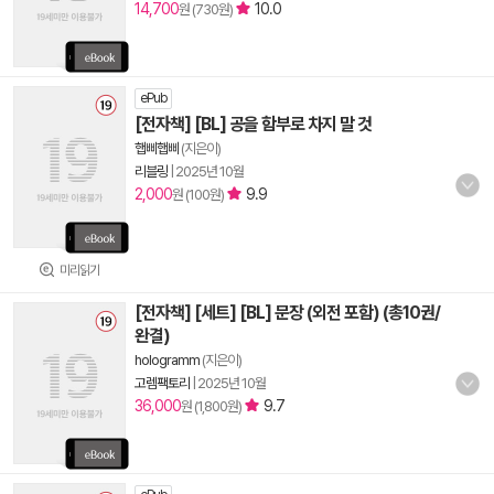
14,700
10.0
원 (730원)
ePub
[전자책] [BL] 공을 함부로 차지 말 것
햅삐햅삐
(지은이)
리블링
|
2025년 10월
2,000
9.9
원 (100원)
미리읽기
[전자책] [세트] [BL] 문장 (외전 포함) (총10권/
완결)
hologramm
(지은이)
고렘팩토리
|
2025년 10월
36,000
9.7
원 (1,800원)