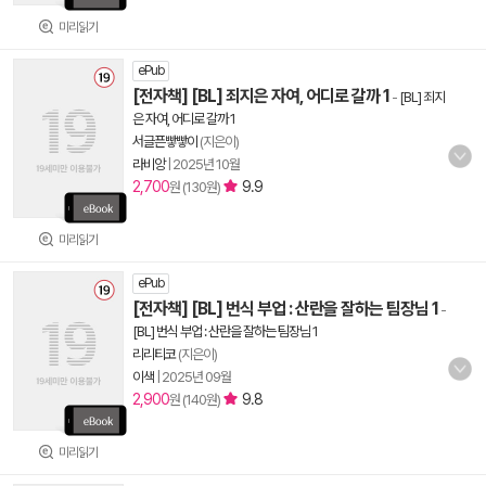
미리읽기
ePub
[전자책] [BL] 죄지은 자여, 어디로 갈까 1
-
[BL] 죄지
은 자여, 어디로 갈까 1
서글픈빻빻이
(지은이)
라비앙
|
2025년 10월
2,700
9.9
원 (130원)
미리읽기
ePub
[전자책] [BL] 번식 부업 : 산란을 잘하는 팀장님 1
-
[BL] 번식 부업 : 산란을 잘하는 팀장님 1
리리티코
(지은이)
이색
|
2025년 09월
2,900
9.8
원 (140원)
미리읽기