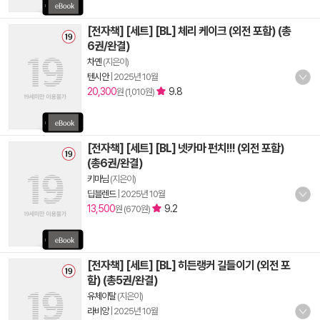
[전자책] [세트] [BL] 체리 케이크 (외전 포함) (총
6권/완결)
차옌
(지은이)
텐시안
|
2025년 10월
20,300
9.8
원 (1,010원)
[전자책] [세트] [BL] 넷카마 펀치!!! (외전 포함)
(총6권/완결)
키마님
(지은이)
딥블렌드
|
2025년 10월
13,500
9.2
원 (670원)
[전자책] [세트] [BL] 히든랭커 길들이기 (외전 포
함) (총5권/완결)
유체이탈
(지은이)
라비앙
|
2025년 10월