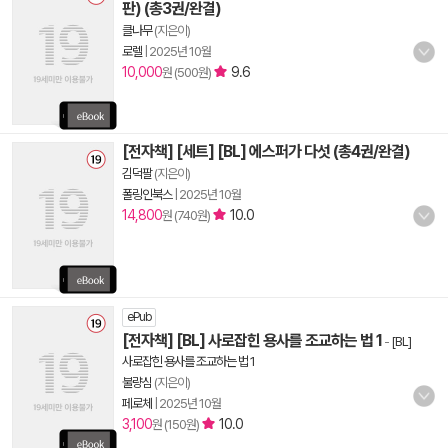
판) (총3권/완결)
클나무
(지은이)
로렐
|
2025년 10월
10,000
9.6
원 (500원)
[전자책] [세트] [BL] 에스퍼가 다섯 (총4권/완결)
김덕팔
(지은이)
폴링인북스
|
2025년 10월
14,800
10.0
원 (740원)
ePub
[전자책] [BL] 사로잡힌 용사를 조교하는 법 1
-
[BL]
사로잡힌 용사를 조교하는 법 1
불량심
(지은이)
페로체
|
2025년 10월
3,100
10.0
원 (150원)