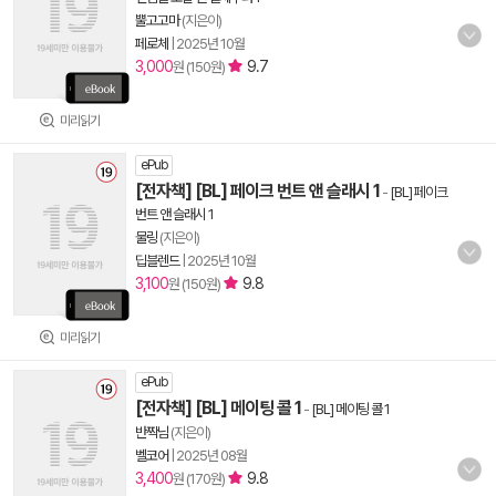
뿔고고마
(지은이)
페로체
|
2025년 10월
3,000
9.7
원 (150원)
미리읽기
ePub
[전자책] [BL] 페이크 번트 앤 슬래시 1
-
[BL] 페이크
번트 앤 슬래시 1
물링
(지은이)
딥블렌드
|
2025년 10월
3,100
9.8
원 (150원)
미리읽기
ePub
[전자책] [BL] 메이팅 콜 1
-
[BL] 메이팅 콜 1
반짝님
(지은이)
벨코어
|
2025년 08월
3,400
9.8
원 (170원)