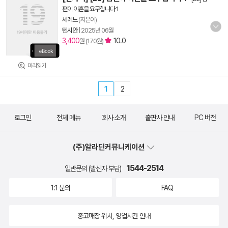
편이 이혼을 요구합니다 1
세레느
(지은이)
텐시안
|
2025년 06월
3,400
10.0
원 (170원)
미리읽기
1
2
로그인
전체 메뉴
회사 소개
출판사 안내
PC 버전
(주)알라딘커뮤니케이션
1544-2514
일반문의 (발신자 부담)
1:1 문의
FAQ
중고매장 위치, 영업시간 안내