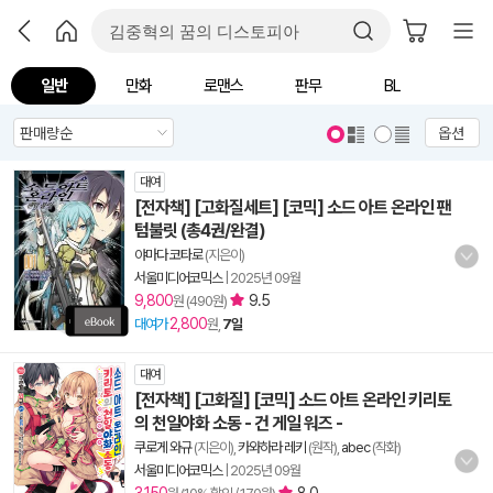
일반
만화
로맨스
판무
BL
옵션
대여
[전자책] [고화질세트] [코믹] 소드 아트 온라인 팬
텀불릿 (총4권/완결)
야마다 코타로
(지은이)
서울미디어코믹스
|
2025년 09월
9,800
9.5
원 (490원)
2,800
대여가
원,
7일
대여
[전자책] [고화질] [코믹] 소드 아트 온라인 키리토
의 천일야화 소동 - 건 게일 워즈 -
쿠로게 와규
(지은이),
카와하라 레키
(원작),
abec
(작화)
서울미디어코믹스
|
2025년 09월