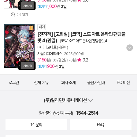
3,150
8.0
원 (10% 할인 / 170원)
1,000
대여가
원,
3일
미리읽기
대여
[전자책] [고화질] [코믹] 소드 아트 온라인 팬텀불
릿 4 (완결)
-
[코믹] 소드 아트 온라인 팬텀불릿 4
야마다 코타로
(지은이)
서울미디어코믹스
|
2025년 09월
3,150
9.2
원 (10% 할인 / 170원)
900
대여가
원,
3일
로그인
전체 메뉴
회사 소개
출판사 안내
PC 버전
(주)알라딘커뮤니케이션
1544-2514
일반문의 (발신자 부담)
1:1 문의
FAQ