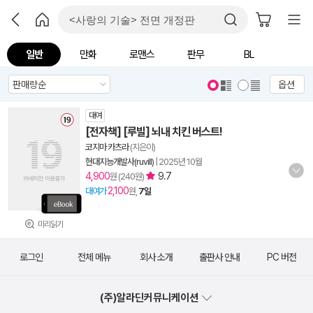
일반
만화
로맨스
판무
BL
옵션
대여
[전자책] [루빌] 뇌내 치킨 버스트!
코지마 카츠라
(지은이)
현대지능개발사(ruvill)
|
2025년 10월
4,900
9.7
원 (240원)
2,100
대여가
원,
7일
미리읽기
로그인
전체 메뉴
회사 소개
출판사 안내
PC 버전
(주)알라딘커뮤니케이션