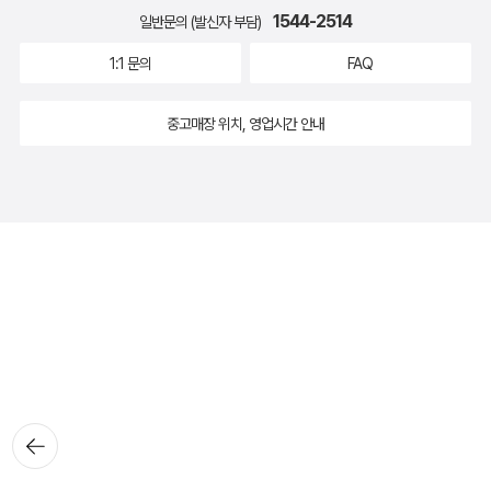
1544-2514
일반문의 (발신자 부담)
1:1 문의
FAQ
중고매장 위치, 영업시간 안내
뒤로가
기