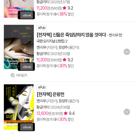
황금가지
|
2020년 07월
11,200
9.2
원 (560원)
38%
종이책 정가 대비
할인
ePub
[전자책] 신들은 죽임당하지 않을 것이다
-
켄 리우 한
국판 오리지널 단편집 2
켄 리우
(지은이),
장성주
(옮긴이)
황금가지
|
2023년 02월
11,200
9.2
원 (560원)
30%
종이책 정가 대비
할인
미리읽기
ePub
[전자책] 은랑전
켄 리우
(지은이),
장성주
(옮긴이)
황금가지
|
2024년 06월
12,600
9.4
원 (630원)
30%
종이책 정가 대비
할인