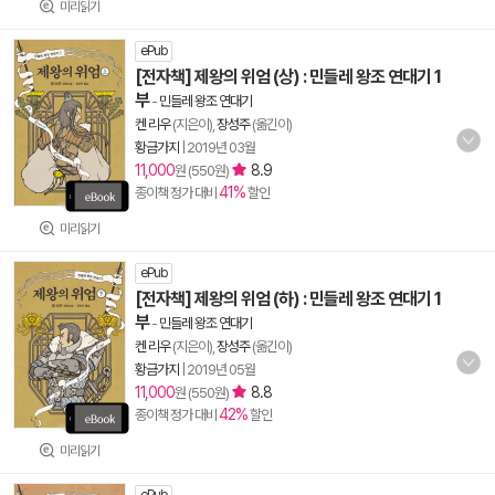
미리읽기
ePub
[전자책] 제왕의 위엄 (상) : 민들레 왕조 연대기 1
부
-
민들레 왕조 연대기
켄 리우
(지은이),
장성주
(옮긴이)
황금가지
|
2019년 03월
11,000
8.9
원 (550원)
41%
종이책 정가 대비
할인
미리읽기
ePub
[전자책] 제왕의 위엄 (하) : 민들레 왕조 연대기 1
부
-
민들레 왕조 연대기
켄 리우
(지은이),
장성주
(옮긴이)
황금가지
|
2019년 05월
11,000
8.8
원 (550원)
42%
종이책 정가 대비
할인
미리읽기