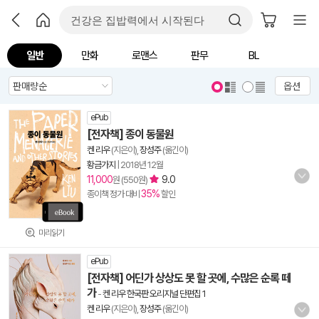
일반
만화
로맨스
판무
BL
옵션
ePub
[전자책] 종이 동물원
켄 리우
(지은이),
장성주
(옮긴이)
황금가지
|
2018년 12월
11,000
9.0
원 (550원)
35%
종이책 정가 대비
할인
미리읽기
ePub
[전자책] 어딘가 상상도 못 할 곳에, 수많은 순록 떼
가
-
켄 리우 한국판 오리지널 단편집 1
켄 리우
(지은이),
장성주
(옮긴이)