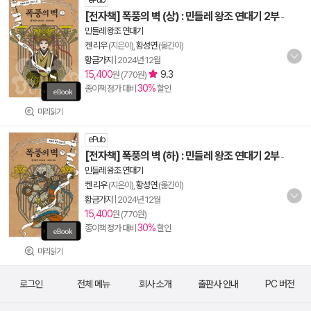
ePub
[전자책] 폭풍의 벽 (상) : 민들레 왕조 연대기 2부
-
민들레 왕조 연대기
켄 리우
(지은이),
황성연
(옮긴이)
황금가지
|
2024년 12월
15,400
9.3
원 (770원)
30%
종이책 정가 대비
할인
미리읽기
ePub
[전자책] 폭풍의 벽 (하) : 민들레 왕조 연대기 2부
-
민들레 왕조 연대기
켄 리우
(지은이),
황성연
(옮긴이)
황금가지
|
2024년 12월
15,400
원 (770원)
30%
종이책 정가 대비
할인
미리읽기
로그인
전체 메뉴
회사 소개
출판사 안내
PC 버전