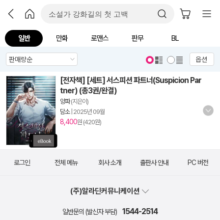
일반
만화
로맨스
판무
BL
옵션
[전자책] [세트] 서스피션 파트너(Suspicion Par
tner) (총3권/완결)
양파
(지은이)
담소
|
2025년 09월
8,400
원 (420원)
로그인
전체 메뉴
회사 소개
출판사 안내
PC 버전
(주)알라딘커뮤니케이션
1544-2514
일반문의 (발신자 부담)