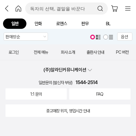
일반
만화
로맨스
판무
BL
옵션
로그인
전체 메뉴
회사 소개
출판사 안내
PC 버전
(주)알라딘커뮤니케이션
1544-2514
일반문의 (발신자 부담)
1:1 문의
FAQ
중고매장 위치, 영업시간 안내