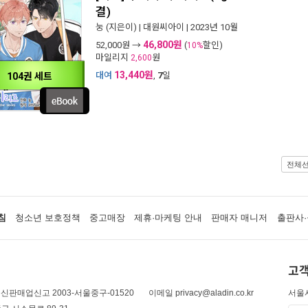
결)
눙
(지은이) |
대원씨아이
| 2023년 10월
46,800원
52,000
원 →
(
할인)
10%
마일리지
원
2,600
13,440원
대여
,
7
일
104권 세트
전체
침
청소년 보호정책
중고매장
제휴·마케팅 안내
판매자 매니저
출판사·
고객
신판매업신고 2003-서울중구-01520
이메일 privacy@aladin.co.kr
서울시