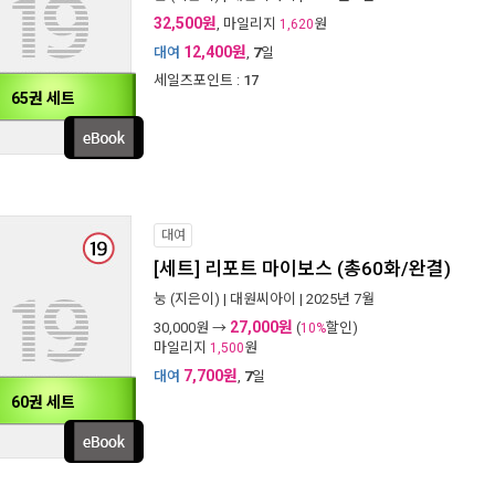
32,500원
, 마일리지
원
1,620
12,400원
대여
,
7
일
세일즈포인트 :
17
65권 세트
대여
[세트] 리포트 마이보스 (총60화/완결)
눙
(지은이) |
대원씨아이
| 2025년 7월
27,000원
30,000
원 →
(
할인)
10%
마일리지
원
1,500
7,700원
대여
,
7
일
60권 세트