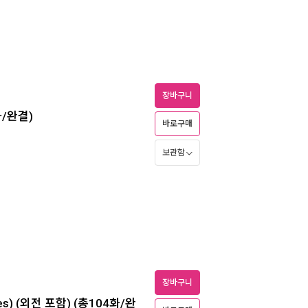
장바구니
화/완결)
바로구매
보관함
장바구니
es) (외전 포함) (총104화/완