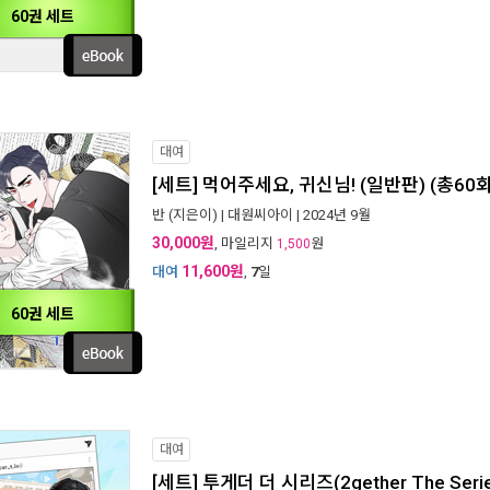
60권 세트
대여
[세트] 먹어주세요, 귀신님! (일반판) (총60
반
(지은이) |
대원씨아이
| 2024년 9월
30,000원
, 마일리지
원
1,500
11,600원
대여
,
7
일
60권 세트
대여
[세트] 투게더 더 시리즈(2gether The Seri