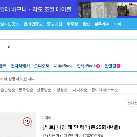
알라딘굿즈
온라인중고
중고매장
우주점
음반
블루레이
커피
벤트
전자책캐시
오디오북
대여eBook
연재eBook
만권당
N
N
개의 상품이 있습니다.
출간일순
등록일순
상품명순
평점순
저가격순
종이책 베스트순
전체
대여
[세트] 나랑 왜 안 해? (총65화/완결)
반
(지은이) |
대원씨아이
| 2020년 9월