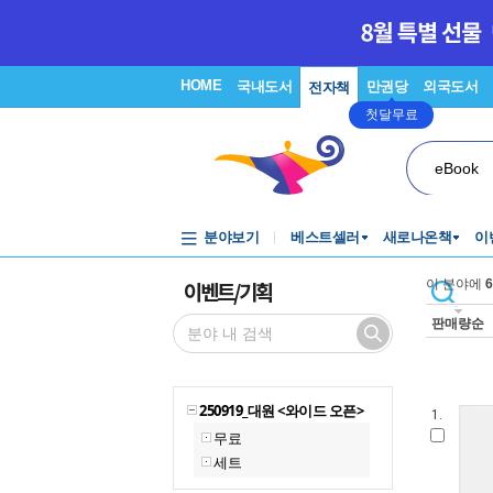
HOME
국내도서
만권당
외국도서
전자책
첫달무료
eBook
분야보기
베스트셀러
새로나온책
이
이벤트/기획
이 분야에
6
판매량순
250919_대원 <와이드 오픈>
1.
무료
세트