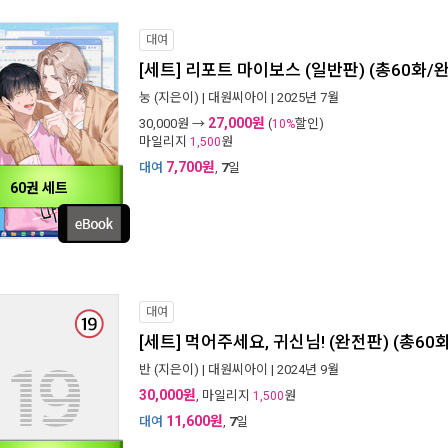
대여
[세트] 리포트 마이보스 (일반판) (총60화/
눙
(지은이) |
대원씨아이
| 2025년 7월
27,000원
30,000
원 →
(
할인)
10%
마일리지
원
1,500
7,700원
대여
,
7
일
60권 세트
대여
[세트] 먹어주세요, 귀신님! (완전판) (총60
반
(지은이) |
대원씨아이
| 2024년 9월
30,000원
, 마일리지
원
1,500
11,600원
대여
,
7
일