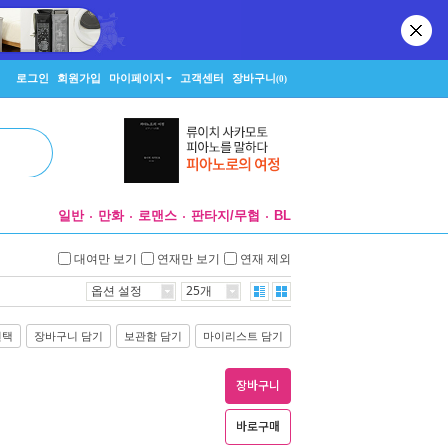
로그인
회원가입
마이페이지
고객센터
장바구니
(0)
일반
만화
로맨스
판타지/무협
BL
대여만 보기
연재만 보기
연재 제외
옵션 설정
25개
선택
장바구니 담기
보관함 담기
마이리스트 담기
장바구니
바로구매