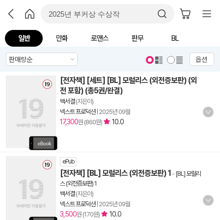
일반
만화
로맨스
판무
BL
옵션
[전자책] [세트] [BL] 모럴리스 (외전증보판) (외
전 포함) (총5권/완결)
백서결
(지은이)
넥스트 프로덕션
|
2025년 09월
17,300
10.0
원 (860원)
ePub
[전자책] [BL] 모럴리스 (외전증보판) 1
-
[BL] 모럴리
스 (외전증보판) 1
백서결
(지은이)
넥스트 프로덕션
|
2025년 09월
3,500
10.0
원 (170원)