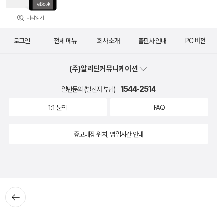
미리읽기
로그인
전체 메뉴
회사 소개
출판사 안내
PC 버전
(주)알라딘커뮤니케이션
1544-2514
일반문의 (발신자 부담)
1:1 문의
FAQ
중고매장 위치, 영업시간 안내
뒤로가
기