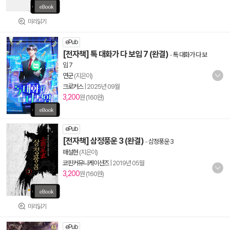
미리읽기
ePub
[전자책] 톡 대화가 다 보임 7 (완결)
-
톡 대화가 다 보
임 7
연군
(지은이)
크로커스
|
2025년 09월
3,200
원 (160원)
ePub
[전자책] 삼정풍운 3 (완결)
-
삼정풍운 3
매설현
(지은이)
코핀커뮤니케이션즈
|
2019년 05월
3,200
원 (160원)
미리읽기
ePub