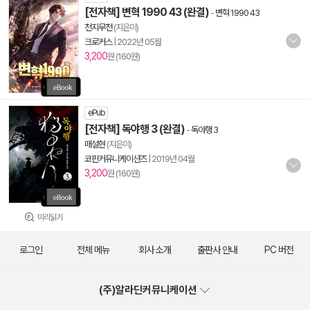
[전자책] 변혁 1990 43 (완결)
-
변혁 1990 43
천지무천
(지은이)
크로커스
|
2022년 05월
3,200
원 (160원)
ePub
[전자책] 독야행 3 (완결)
-
독야행 3
매설현
(지은이)
코핀커뮤니케이션즈
|
2019년 04월
3,200
원 (160원)
미리읽기
로그인
전체 메뉴
회사 소개
출판사 안내
PC 버전
(주)알라딘커뮤니케이션