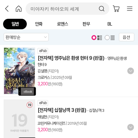
일반
만화
로맨스
판무
BL
옵션
ePub
[전자책] 영주님은 환생 헌터 9 (완결)
-
영주님은 환생
헌터 9
김설명
(지은이)
크로커스
|
2025년 09월
3,200
원 (160원)
ePub
[전자책] 십절낭객 3 (완결)
-
십절낭객 3
매설현
(지은이)
코핀커뮤니케이션즈
|
2019년 05월
3,200
원 (160원)