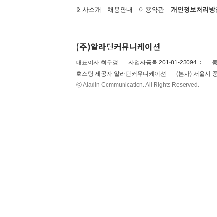
회사소개
채용안내
이용약관
개인정보처리방
(주)알라딘커뮤니케이션
대표이사 최우경
사업자등록 201-81-23094
통
호스팅 제공자 알라딘커뮤니케이션
(본사) 서울시 중
ⓒ Aladin Communication. All Rights Reserved.