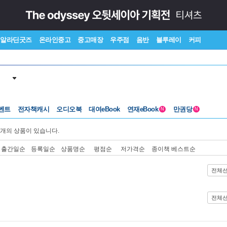
알라딘굿즈
온라인중고
중고매장
우주점
음반
블루레이
커피
벤트
전자책캐시
오디오북
대여eBook
연재eBook
만권당
N
N
개의 상품이 있습니다.
출간일순
등록일순
상품명순
평점순
저가격순
종이책 베스트순
전체
전체