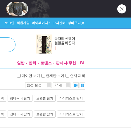
로그인
회원가입
마이페이지
고객센터
장바구니
(0)
일반
만화
로맨스
판타지/무협
BL
대여만 보기
연재만 보기
연재 제외
옵션 설정
25개
선택
장바구니 담기
보관함 담기
마이리스트 담기
선택
장바구니 담기
보관함 담기
마이리스트 담기