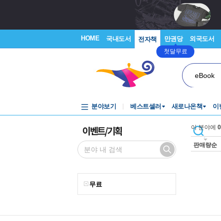
HOME
국내도서
만권당
외국도서
전자책
첫달무료
eBook
분야보기
베스트셀러
새로나온책
이
이벤트/기획
이 분야에
0
판매량순
무료