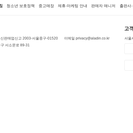
침
청소년 보호정책
중고매장
제휴·마케팅 안내
판매자 매니저
출판사·
고객
신판매업신고 2003-서울중구-01520
이메일 privacy@aladin.co.kr
서울시
구 서소문로 89-31