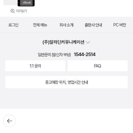
미리읽기
로그인
전체 메뉴
회사 소개
출판사 안내
PC 버전
(주)알라딘커뮤니케이션
1544-2514
일반문의 (발신자 부담)
1:1 문의
FAQ
중고매장 위치, 영업시간 안내
뒤로가
기