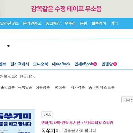
알라딘굿즈
온라인중고
중고매장
우주점
음반
블루레이
커피
벤트
전자책캐시
오디오북
대여eBook
연재eBook
만권당
N
N
개의 상품이 있습니다.
출간일순
등록일순
상품명순
평점순
저가격순
종이책 베스트순
전체
ePub
영화/드라마 원작 도서전 + 브레드타임 스티커
독쑤기미
- 멸종을 사고 팝니다