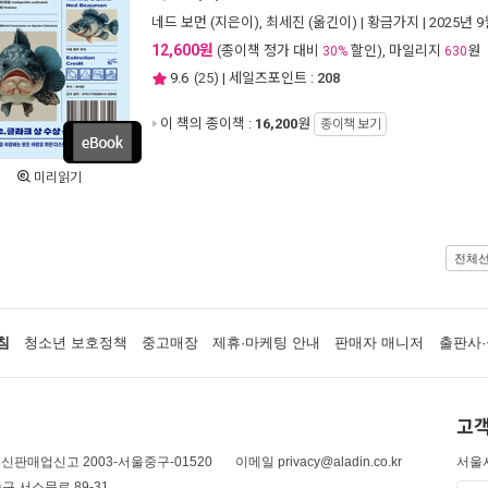
네드 보먼
(지은이),
최세진
(옮긴이) |
황금가지
| 2025년 
12,600원
(종이책 정가 대비
할인), 마일리지
원
30%
630
9.6
(
25
) | 세일즈포인트 :
208
이 책의 종이책 :
16,200
원
종이책 보기
미리읽기
전체
침
청소년 보호정책
중고매장
제휴·마케팅 안내
판매자 매니저
출판사·
고객
신판매업신고 2003-서울중구-01520
이메일 privacy@aladin.co.kr
서울시
구 서소문로 89-31