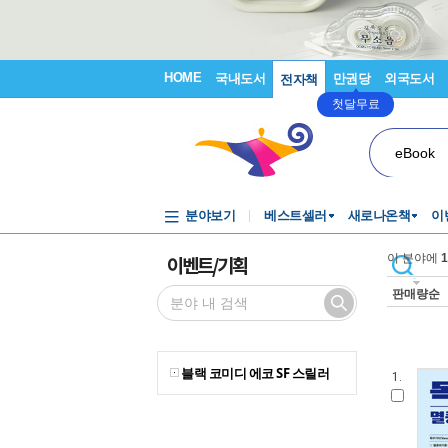
HOME
국내도서
만권당
외국도서
전자책
첫달무료
eBook
분야보기
베스트셀러
새로나온책
이
이벤트/기획
이 분야에
1
판매량순
블랙 코미디 에코 SF 스릴러
1.