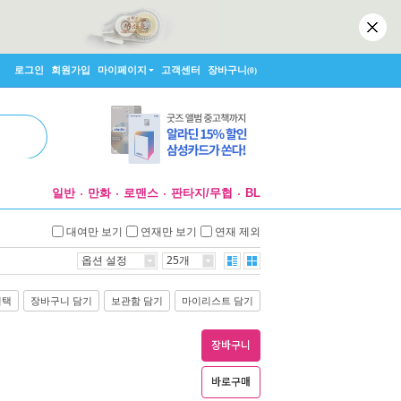
로그인
회원가입
마이페이지
고객센터
장바구니
(0)
일반
만화
로맨스
판타지/무협
BL
대여만 보기
연재만 보기
연재 제외
옵션 설정
25개
선택
장바구니 담기
보관함 담기
마이리스트 담기
장바구니
바로구매