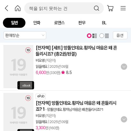
일반
만화
로맨스
판무
BL
옵션
[전자책] [세트] 망돌인데요. 황자님 마음은 왜 흔
들리시죠? (총2권/완결)
비오뎅
(지은이)
읽을레오
|
2025년 09월
6,600
8.5
원 (330원)
ePub
[전자책] 망돌인데요. 황자님 마음은 왜 흔들리시
죠? 1
-
망돌인데요. 황자님 마음은 왜 흔들리시죠? 1
비오뎅
(지은이)
읽을레오
|
2025년 09월
3,300
원 (160원)