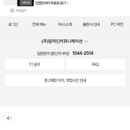
만권당에서 무료로 보기
미리읽기
로그인
전체 메뉴
회사 소개
출판사 안내
PC 버전
(주)알라딘커뮤니케이션
1544-2514
일반문의 (발신자 부담)
1:1 문의
FAQ
중고매장 위치, 영업시간 안내
뒤로가
기