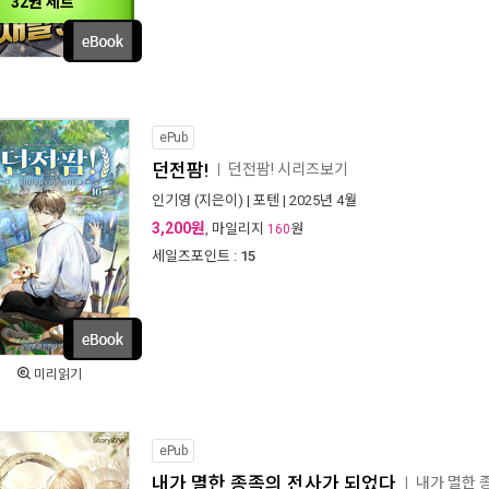
32권 세트
ePub
던전팜!
던전팜! 시리즈보기
ㅣ
인기영
(지은이) |
포텐
| 2025년 4월
3,200원
, 마일리지
원
160
세일즈포인트 :
15
미리읽기
ePub
내가 멸한 종족의 전사가 되었다
내가 멸한 
ㅣ