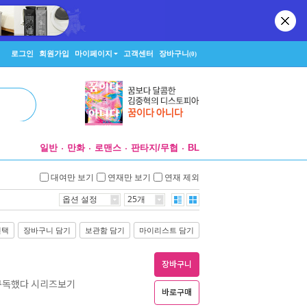
로그인
회원가입
마이페이지
고객센터
장바구니
(0)
일반
만화
로맨스
판타지/무협
BL
대여만 보기
연재만 보기
연재 제외
옵션 설정
25개
선택
장바구니 담기
보관함 담기
마이리스트 담기
장바구니
구독했다 시리즈보기
바로구매