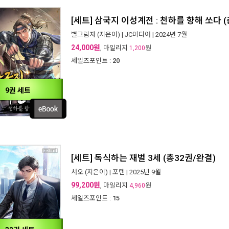
[세트] 삼국지 이성계전 : 천하를 향해 쏘다 
별그림자
(지은이) |
JC미디어
| 2024년 7월
24,000원
, 마일리지
원
1,200
세일즈포인트 :
20
9권 세트
[세트] 독식하는 재벌 3세 (총32권/완결)
서오
(지은이) |
포텐
| 2025년 9월
99,200원
, 마일리지
원
4,960
세일즈포인트 :
15