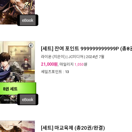
[세트] 잔여 포인트 999999999999P (총8
라이온
(지은이) |
JC미디어
| 2024년 7월
21,000원
, 마일리지
원
1,050
세일즈포인트 :
13
8권 세트
[세트] 마교육제 (총20권/완결)