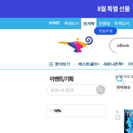
HOME
국내도서
만권당
외국도서
전자책
첫달무료
eBook
분야보기
베스트셀러
새로나온책
이
이벤트/기획
이 분야에
1
판매량순
10%
1.