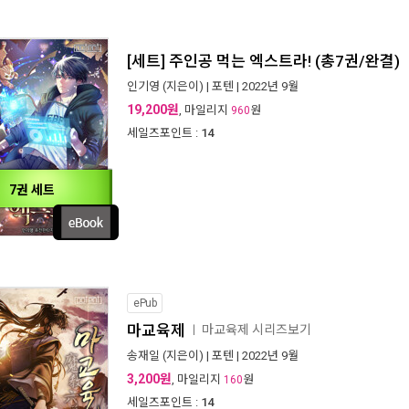
[세트] 주인공 먹는 엑스트라! (총7권/완결)
인기영
(지은이) |
포텐
| 2022년 9월
19,200원
, 마일리지
원
960
세일즈포인트 :
14
7권 세트
ePub
마교육제
마교육제 시리즈보기
ㅣ
송재일
(지은이) |
포텐
| 2022년 9월
3,200원
, 마일리지
원
160
세일즈포인트 :
14