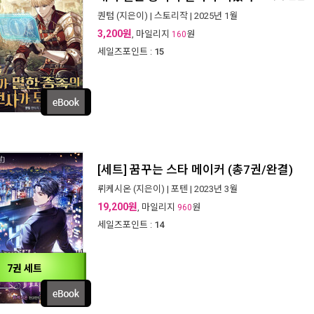
퀀텀
(지은이) |
스토리작
| 2025년 1월
3,200원
, 마일리지
원
160
세일즈포인트 :
15
[세트] 꿈꾸는 스타 메이커 (총7권/완결)
뤼케시온
(지은이) |
포텐
| 2023년 3월
19,200원
, 마일리지
원
960
세일즈포인트 :
14
7권 세트