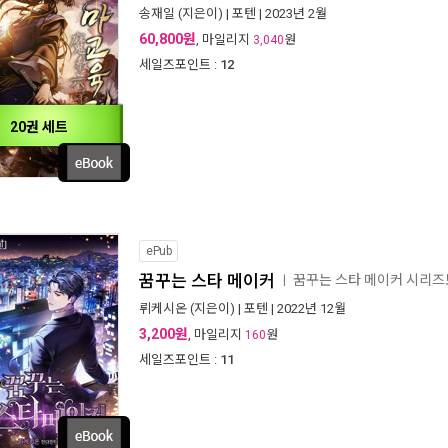
송재일
(지은이) |
포텐
| 2023년 2월
60,800원
, 마일리지
원
3,040
세일즈포인트 :
12
20권 세트
ePub
꿈꾸는 스타 메이커
꿈꾸는 스타 메이커 시리
ㅣ
뤼케시온
(지은이) |
포텐
| 2022년 12월
3,200원
, 마일리지
원
160
세일즈포인트 :
11