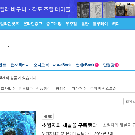
알라딘굿즈
온라인중고
중고매장
우주점
음반
블루레이
커피
벤트
전자책캐시
오디오북
대여eBook
연재eBook
만권당
N
N
8
개의 상품이 있습니다.
출간일순
등록일순
상품명순
평점순
저가격순
종이책 베스트순
전체
ePub
초월자의 채널을 구독했다
초월자의 채널을 
ㅣ
두파치타파
(지은이) |
스토리작
| 2024년 8월