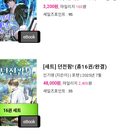
3,200원
, 마일리지
원
160
세일즈포인트 :
95
[세트] 던전팜! (총16권/완결)
인기영
(지은이) |
포텐
| 2025년 7월
48,000원
, 마일리지
원
2,400
세일즈포인트 :
35
16권 세트