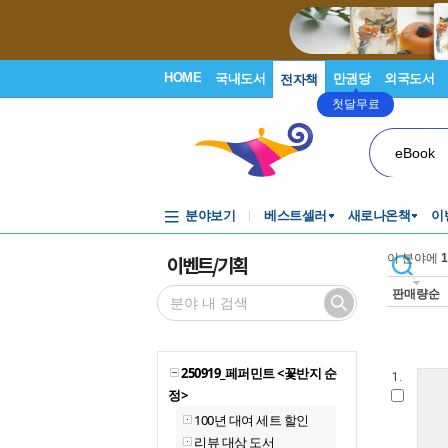
HOME
국내도서
만권당
외국도서
전자책
첫달무료
eBook
분야보기
베스트셀러
새로나온책
이
이벤트/기획
이 분야에
1
판매량순
250919_페퍼민트 <꽃반지 순
1.
정>
100년 대여 세트 할인
리뷰 대상 도서