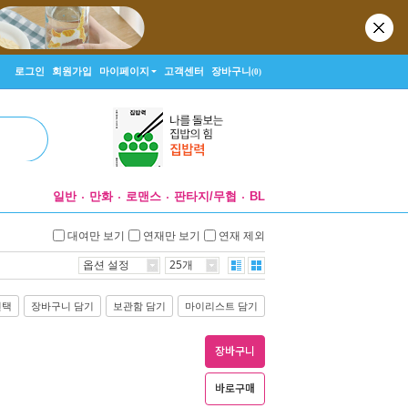
로그인
회원가입
마이페이지
고객센터
장바구니
(0)
일반
만화
로맨스
판타지/무협
BL
대여만 보기
연재만 보기
연재 제외
옵션 설정
25개
선택
장바구니 담기
보관함 담기
마이리스트 담기
장바구니
바로구매