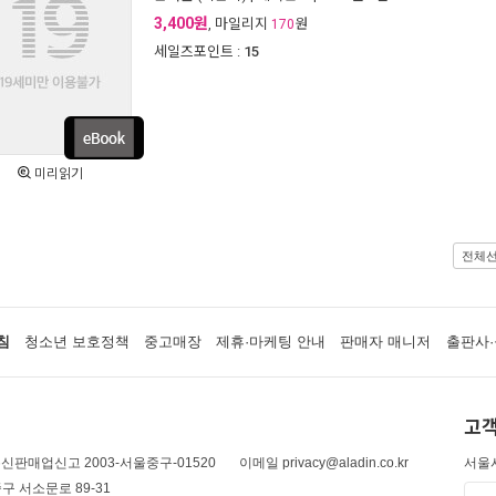
3,400원
, 마일리지
원
170
세일즈포인트 :
15
미리읽기
전체
침
청소년 보호정책
중고매장
제휴·마케팅 안내
판매자 매니저
출판사·
고객
신판매업신고 2003-서울중구-01520
이메일 privacy@aladin.co.kr
서울시
구 서소문로 89-31