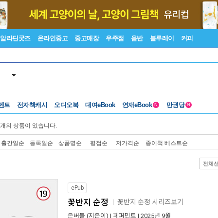
알라딘굿즈
온라인중고
중고매장
우주점
음반
블루레이
커피
벤트
전자책캐시
오디오북
대여eBook
연재eBook
만권당
N
N
개의 상품이 있습니다.
출간일순
등록일순
상품명순
평점순
저가격순
종이책 베스트순
전체
ePub
꽃반지 순정
꽃반지 순정 시리즈보기
ㅣ
은버들
(지은이) |
페퍼민트
| 2025년 9월