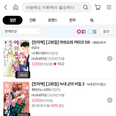
일반
만화
로맨스
판무
BL
옵션
[전자책] [고화질] 야와오와 카타코 09
-
야와오와 카
타코 9
나가타 아유미
(지은이)
HUSH(허쉬)
|
2025년 10월
3,000
10.0
원 (150원)
[전자책] [고화질] 늑대 군의 비밀 2
-
늑대 군의 비밀 2
후타츠노 나츠타
(지은이)
HUSH(허쉬)
|
2025년 10월
3,000
원 (150원)
50%
종이책 정가 대비
할인