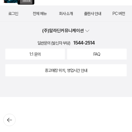
로그인
전체 메뉴
회사 소개
출판사 안내
PC 버전
(주)알라딘커뮤니케이션
1544-2514
일반문의 (발신자 부담)
1:1 문의
FAQ
중고매장 위치, 영업시간 안내
뒤로가
기