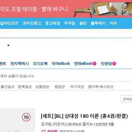
알라딘굿즈
온라인중고
중고매장
우주점
음반
블루레이
커피
벤트
전자책캐시
오디오북
대여eBook
연재eBook
만권당
N
N
개의 상품이 있습니다.
출간일순
등록일순
상품명순
평점순
저가격순
종이책 베스트순
전체
[세트] [BL] 상대성 180 이론 (총4권/완결)
김크림
(지은이) |
BLYNUE 블리뉴
| 2025년 9월
12,400원
, 마일리지
원