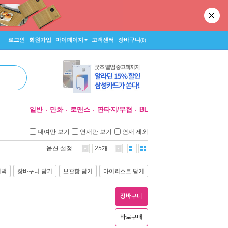
로그인
회원가입
마이페이지
고객센터
장바구니
(0)
일반
만화
로맨스
판타지/무협
BL
대여만 보기
연재만 보기
연재 제외
옵션 설정
25개
선택
장바구니 담기
보관함 담기
마이리스트 담기
장바구니
바로구매