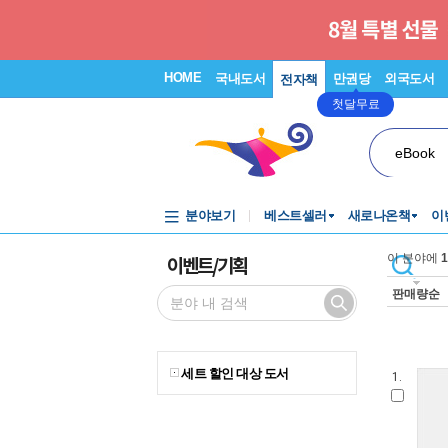
HOME
국내도서
만권당
외국도서
전자책
첫달무료
eBook
분야보기
베스트셀러
새로나온책
이
이벤트/기획
이 분야에
1
판매량순
세트 할인 대상 도서
1.