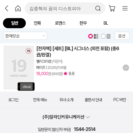
일반
만화
로맨스
판무
BL
옵션
[전자책] [세트] [BL] 시그너스 (외전 포함) (총6
권/완결)
헬리크리섬
(지은이)
페이즈
|
2025년 09월
18,000
9.9
원 (900원)
로그인
전체 메뉴
회사 소개
출판사 안내
PC 버전
(주)알라딘커뮤니케이션
1544-2514
일반문의 (발신자 부담)