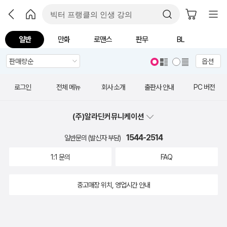
일반
만화
로맨스
판무
BL
옵션
로그인
전체 메뉴
회사 소개
출판사 안내
PC 버전
(주)알라딘커뮤니케이션
1544-2514
일반문의 (발신자 부담)
1:1 문의
FAQ
중고매장 위치, 영업시간 안내