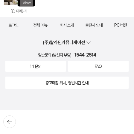
미리읽기
로그인
전체 메뉴
회사 소개
출판사 안내
PC 버전
(주)알라딘커뮤니케이션
1544-2514
일반문의 (발신자 부담)
1:1 문의
FAQ
중고매장 위치, 영업시간 안내
뒤로가
기