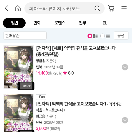
일반
만화
로맨스
판무
BL
옵션
[전자책] [세트] 악역의 편식을 고쳐보겠습니다
(총4권/완결)
황금송
(지은이)
텐북
|
2025년 09월
14,400
8.0
원 (720원)
ePub
[전자책] 악역의 편식을 고쳐보겠습니다 1
-
악역의 편
식을 고쳐보겠습니다 1
황금송
(지은이)
텐북
|
2025년 06월
3,600
원 (180원)