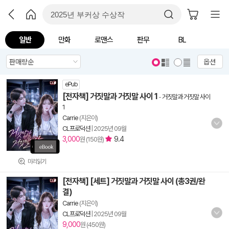
일반
만화
로맨스
판무
BL
옵션
ePub
[전자책] 거짓말과 거짓말 사이 1
-
거짓말과 거짓말 사이
1
Carrie
(지은이)
CL프로덕션
|
2025년 09월
3,000
9.4
원 (150원)
미리읽기
[전자책] [세트] 거짓말과 거짓말 사이 (총3권/완
결)
Carrie
(지은이)
CL프로덕션
|
2025년 09월
9,000
원 (450원)