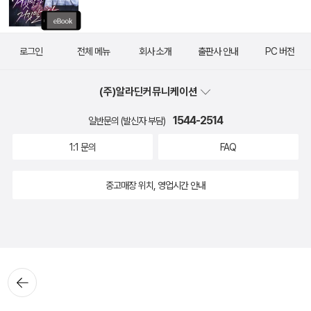
로그인
전체 메뉴
회사 소개
출판사 안내
PC 버전
(주)알라딘커뮤니케이션
1544-2514
일반문의 (발신자 부담)
1:1 문의
FAQ
중고매장 위치, 영업시간 안내
뒤로가
기