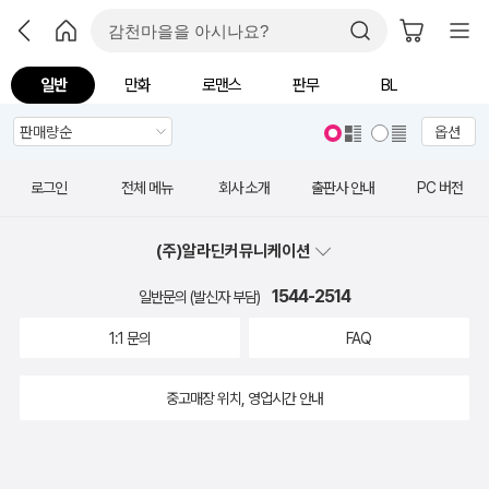
일반
만화
로맨스
판무
BL
옵션
로그인
전체 메뉴
회사 소개
출판사 안내
PC 버전
(주)알라딘커뮤니케이션
1544-2514
일반문의 (발신자 부담)
1:1 문의
FAQ
중고매장 위치, 영업시간 안내