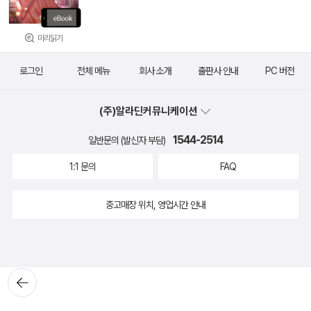
미리읽기
로그인
전체 메뉴
회사 소개
출판사 안내
PC 버전
(주)알라딘커뮤니케이션
1544-2514
일반문의 (발신자 부담)
1:1 문의
FAQ
중고매장 위치, 영업시간 안내
뒤로가
기