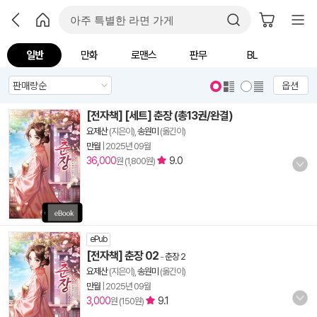
일반
만화
로맨스
판무
BL
옵션
[전자책] [세트] 춘장 (총13권/완결)
요제산
(지은이),
송원미
(옮긴이)
만월
|
2025년 09월
36,000
9.0
원 (1,800원)
ePub
[전자책] 춘장 02
-
춘장 2
요제산
(지은이),
송원미
(옮긴이)
만월
|
2025년 09월
3,000
9.1
원 (150원)