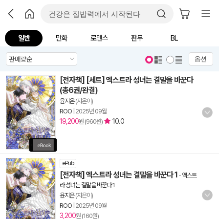
일반
만화
로맨스
판무
BL
옵션
[전자책] [세트] 엑스트라 성녀는 결말을 바꾼다
(총6권/완결)
윤지은
(지은이)
ROO
|
2025년 09월
19,200
10.0
원 (960원)
ePub
[전자책] 엑스트라 성녀는 결말을 바꾼다 1
-
엑스트
라 성녀는 결말을 바꾼다 1
윤지은
(지은이)
ROO
|
2025년 09월
3,200
원 (160원)