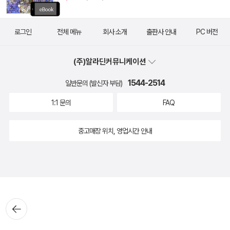
로그인
전체 메뉴
회사 소개
출판사 안내
PC 버전
(주)알라딘커뮤니케이션
1544-2514
일반문의 (발신자 부담)
1:1 문의
FAQ
중고매장 위치, 영업시간 안내
뒤로가
기