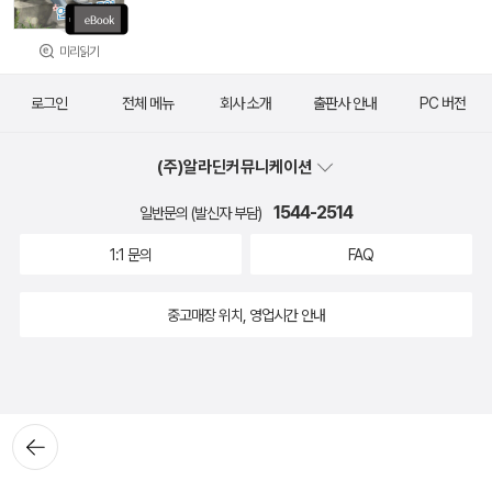
미리읽기
로그인
전체 메뉴
회사 소개
출판사 안내
PC 버전
(주)알라딘커뮤니케이션
1544-2514
일반문의 (발신자 부담)
1:1 문의
FAQ
중고매장 위치, 영업시간 안내
뒤로가
기