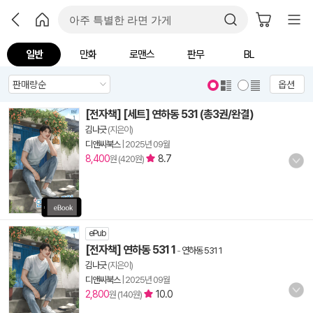
일반
만화
로맨스
판무
BL
옵션
[전자책] [세트] 연하동 531 (총3권/완결)
김나긋
(지은이)
디앤씨북스
|
2025년 09월
8,400
8.7
원 (420원)
ePub
[전자책] 연하동 531 1
-
연하동 531 1
김나긋
(지은이)
디앤씨북스
|
2025년 09월
2,800
10.0
원 (140원)