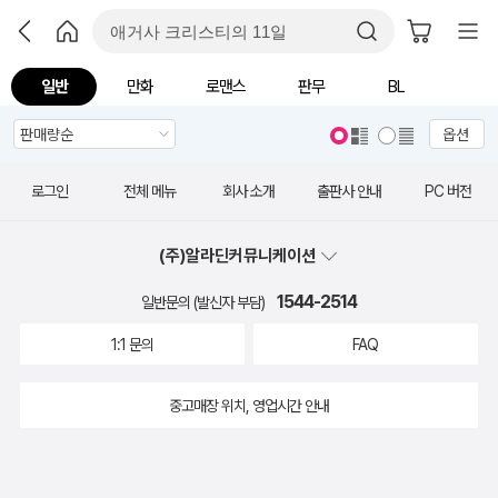
일반
만화
로맨스
판무
BL
옵션
로그인
전체 메뉴
회사 소개
출판사 안내
PC 버전
(주)알라딘커뮤니케이션
1544-2514
일반문의 (발신자 부담)
1:1 문의
FAQ
중고매장 위치, 영업시간 안내