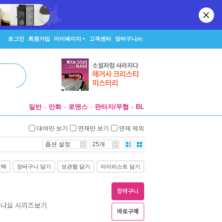
로그인
회원가입
마이페이지
고객센터
장바구니
(0)
일반
만화
로맨스
판타지/무협
BL
대여만 보기
연재만 보기
연재 제외
옵션 설정
25개
선택
장바구니 담기
보관함 담기
마이리스트 담기
장바구니
 만나요 시리즈보기
바로구매