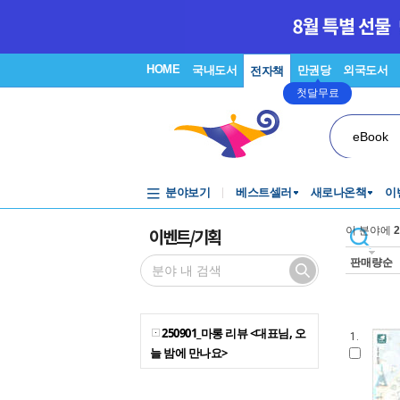
HOME
국내도서
만권당
외국도서
전자책
첫달무료
eBook
분야보기
베스트셀러
새로나온책
이
이벤트/기획
이 분야에
2
판매량순
250901_마롱 리뷰 <대표님, 오
1.
늘 밤에 만나요>