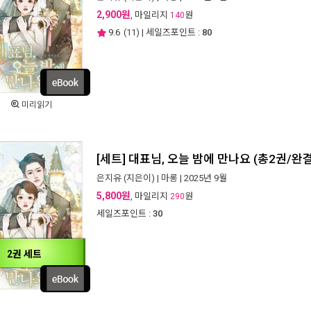
2,900원
, 마일리지
원
140
9.6
(
11
) | 세일즈포인트 :
80
미리읽기
[세트] 대표님, 오늘 밤에 만나요 (총2권/완결
은지유
(지은이) |
마롱
| 2025년 9월
5,800원
, 마일리지
원
290
세일즈포인트 :
30
2권 세트