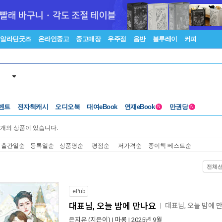
알라딘굿즈
온라인중고
중고매장
우주점
음반
블루레이
커피
벤트
전자책캐시
오디오북
대여eBook
연재eBook
만권당
N
N
개의 상품이 있습니다.
출간일순
등록일순
상품명순
평점순
저가격순
종이책 베스트순
전체
ePub
대표님, 오늘 밤에 만나요
대표님, 오늘 밤에
ㅣ
은지유
(지은이) |
마롱
| 2025년 9월