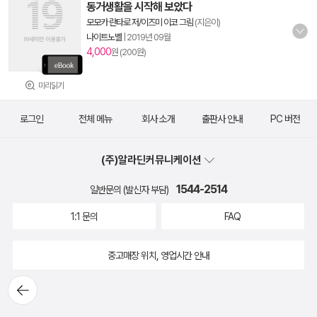
동거생활을 시작해 보았다
모모카 란타로 저/이즈미 이코 그림
(지은이)
나이트노벨
|
2019년 09월
4,000
원 (200원)
미리읽기
로그인
전체 메뉴
회사 소개
출판사 안내
PC 버전
(주)알라딘커뮤니케이션
1544-2514
일반문의 (발신자 부담)
1:1 문의
FAQ
중고매장 위치, 영업시간 안내
뒤로가
기