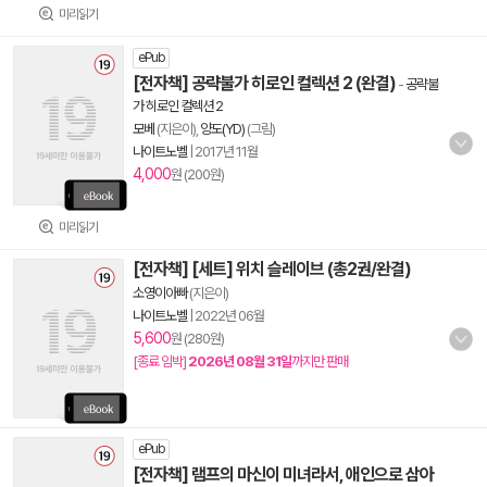
미리읽기
ePub
[전자책] 공략불가 히로인 컬렉션 2 (완결)
-
공략불
가 히로인 컬렉션 2
모베
(지은이),
양도(YD)
(그림)
나이트노벨
|
2017년 11월
4,000
원 (200원)
미리읽기
[전자책] [세트] 위치 슬레이브 (총2권/완결)
소영이아빠
(지은이)
나이트노벨
|
2022년 06월
5,600
원 (280원)
[종료 임박]
2026년 08월 31일
까지만 판매
ePub
[전자책] 램프의 마신이 미녀라서, 애인으로 삼아