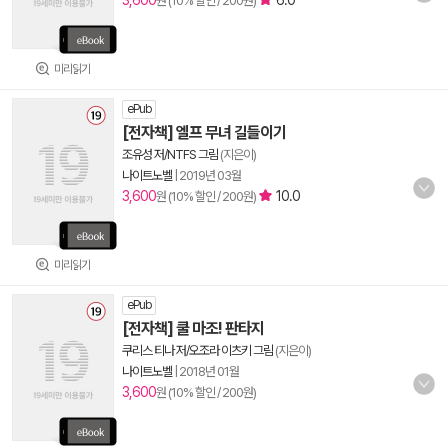
3,600
6.0
원 (10% 할인 / 200원)
미리읽기
ePub
[전자책] 엘프 무녀 길들이기
조유성 저/NTFS 그림
(지은이)
나이트노벨
|
2019년 03월
3,600
10.0
원 (10% 할인 / 200원)
미리읽기
ePub
[전자책] 쿨 마조! 판타지
쿠리스 티나 저/오조라 이츠키 그림
(지은이)
나이트노벨
|
2018년 01월
3,600
원 (10% 할인 / 200원)