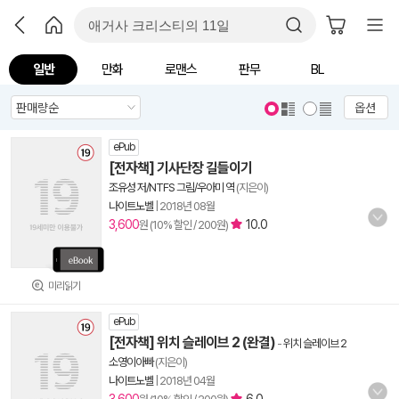
일반
만화
로맨스
판무
BL
옵션
ePub
[전자책] 기사단장 길들이기
조유성 저/NTFS 그림/우아미 역
(지은이)
나이트노벨
|
2018년 08월
3,600
10.0
원 (10% 할인 / 200원)
미리읽기
ePub
[전자책] 위치 슬레이브 2 (완결)
-
위치 슬레이브 2
소영이아빠
(지은이)
나이트노벨
|
2018년 04월