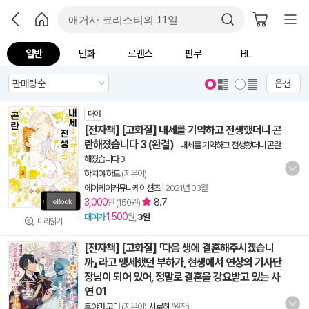
일반
만화
로맨스
판무
BL
옵션
대여
[전자책] [고화질] 내세를 기약하고 전생했더니 곤
란해졌습니다 3 (완결)
-
내세를 기약하고 전생했더니 곤란
해졌습니다 3
하치야 하토
(지은이)
에이케이커뮤니케이션즈
|
2021년 03월
3,000
8.7
원 (150원)
1,500
대여가
원,
3일
미리읽기
[전자책] [고화질] 「다음 생에 결혼해주시겠습니
까」 라고 맹세했던 부하가, 현생에서 연상의 기사단
장님이 되어 있어, 정말로 결혼을 강요받고 있는 사
연 01
토야마 코마
(지은이),
시로히
(원작)