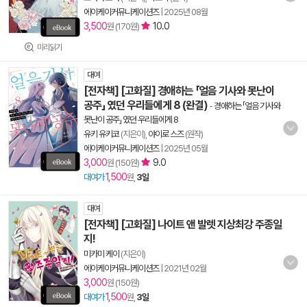
에이케이커뮤니케이션즈
|
2025년 08월
3,500
10.0
원 (170원)
미리읽기
대여
[전자책] [고화질] 경애하는 「얼음 기사와 못난이
공주」 였던 우리들에게 8 (완결)
-
경애하는 「얼음 기사와
못난이 공주」 였던 우리들에게 8
유키 유키코
(지은이),
야이로 스즈
(원작)
에이케이커뮤니케이션즈
|
2025년 05월
3,000
9.0
원 (150원)
1,500
대여가
원,
3일
대여
[전자책] [고화질] 나이트 앤 발렛 지상최강 주종일
지!
미카미 케이
(지은이)
에이케이커뮤니케이션즈
|
2021년 02월
3,000
원 (150원)
1,500
대여가
원,
3일