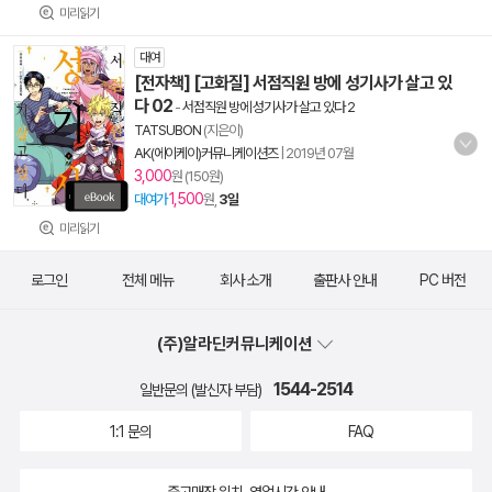
미리읽기
대여
[전자책] [고화질] 서점직원 방에 성기사가 살고 있
다 02
-
서점직원 방에 성기사가 살고 있다 2
TATSUBON
(지은이)
AK(에이케이)커뮤니케이션즈
|
2019년 07월
3,000
원 (150원)
1,500
대여가
원,
3일
미리읽기
로그인
전체 메뉴
회사 소개
출판사 안내
PC 버전
(주)알라딘커뮤니케이션
1544-2514
일반문의 (발신자 부담)
1:1 문의
FAQ