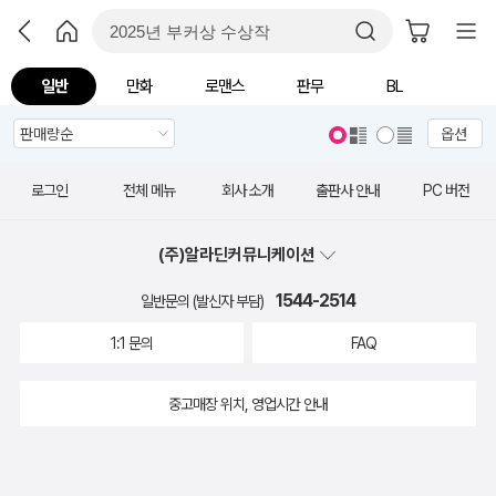
일반
만화
로맨스
판무
BL
옵션
로그인
전체 메뉴
회사 소개
출판사 안내
PC 버전
(주)알라딘커뮤니케이션
1544-2514
일반문의 (발신자 부담)
1:1 문의
FAQ
중고매장 위치, 영업시간 안내