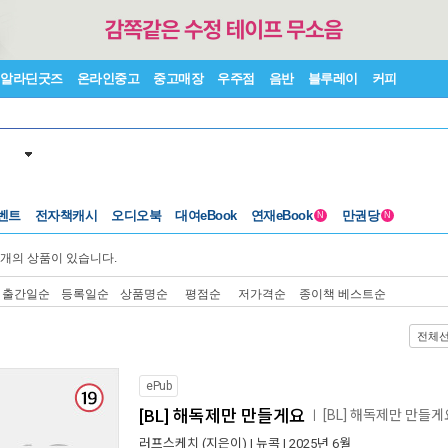
알라딘굿즈
온라인중고
중고매장
우주점
음반
블루레이
커피
벤트
전자책캐시
오디오북
대여eBook
연재eBook
만권당
N
N
개의 상품이 있습니다.
출간일순
등록일순
상품명순
평점순
저가격순
종이책 베스트순
전체
ePub
[BL] 해독제만 만들게요
[BL] 해독제만 만들
ㅣ
러프스케치
(지은이) |
뉴콕
| 2025년 6월