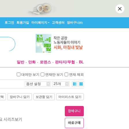
로그인
회원가입
마이페이지
고객센터
장바구니
(0)
일반
만화
로맨스
판타지/무협
BL
대여만 보기
연재만 보기
연재 제외
옵션 설정
25개
선택
장바구니 담기
보관함 담기
마이리스트 담기
장바구니
게요 시리즈보기
바로구매