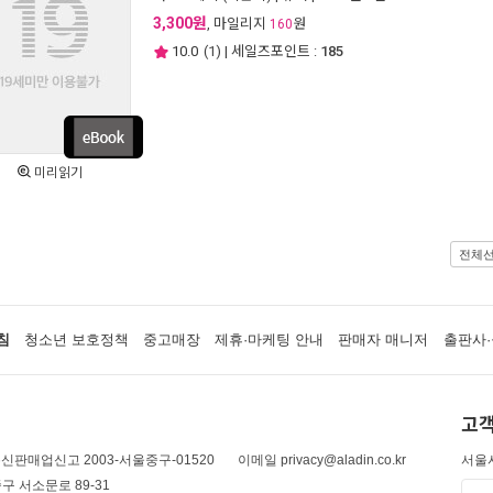
3,300원
, 마일리지
원
160
10.0
(
1
) | 세일즈포인트 :
185
미리읽기
전체
침
청소년 보호정책
중고매장
제휴·마케팅 안내
판매자 매니저
출판사·
고객
신판매업신고 2003-서울중구-01520
이메일 privacy@aladin.co.kr
서울시
구 서소문로 89-31