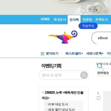
HOME
국내도서
만권당
외국도서
전자책
첫달무료
eBook
분야보기
베스트셀러
새로나온책
이
이벤트/기획
이 분야에
1
판매량순
250829_뉴콕 <해독제만 만들
1.
게요>
리뷰 대상 도서
세트 할인 대상 도서